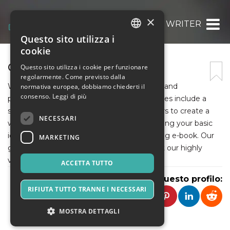
×
GULF EBOOK WRITER
Questo sito utilizza i
ITALIAN
cookie
ENGLISH
GULF EBOOK WRITER
Questo sito utilizza i cookie per funzionare
regolarmente. Come previsto dalla
SPANISH
We are one of the top-notch ebook writing and
normativa europea, dobbiamo chiederti il
consenso.
Leggi di più
publishing companies in the Gulf. Our services include a
skilled team of writers, editors, and designers to create a
NECESSARI
work of art for you. We are interested in taking your basic
ideas and transforming them to a compelling e-book. Our
MARKETING
goal is to provide authentic leads that meet our highly
valued customers' perspectives.
ACCETTA TUTTO
Condividi questo profilo:
RIFIUTA TUTTO TRANNE I NECESSARI
MOSTRA DETTAGLI