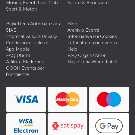
correttamente.
Musica, Eventi Live, Club
Salute & Benessere
Sport & Motori
Storage declaration
Storage
Biglietteria Automatizzata
Blog
Nome
Descrizione
type
SIAE
Archivio Eventi
fbssls_314278995690155
Session
Informativa sulla Privacy
Informativa sui Cookies
storage
Condizioni di utilizzo
Tutorial: crea un evento
wpEmojiSettingsSupports
Session
App Mobile
Help
storage
FAQ Utenti
FAQ Organizzatori
cn_uc__
Local
Affiliate Marketing
Biglietteria White Label
storage
OOOH.Events per
l’Ambiente
Provider /
Nome
Scadenza
Descrizione
Dominio
c_user
4
Cookie di a
Meta
settimane
utente. Può
Platform Inc.
2 giorni
essere di se
.facebook.com