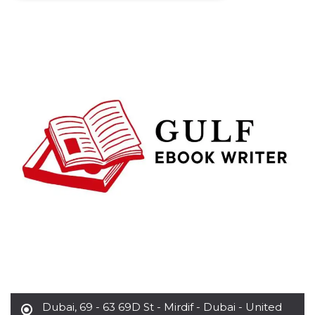
Necessari
Marketing
I cookie strettamente necessari o tecnici sono
indispensabili al funzionamento del sito. I
servizi qui presenti non potranno funzionare
senza.
Provider /
Nome
Scadenza
Descrizione
Dominio
cf_clearance
1 anno
Clearance
Cloudflare,
Cookie from
Inc.
CloudFlare
.oooh.events
stores the proof
of challenge
passed. It is
used to no
longer issue a
captcha or
jschallenge
challenge if
present. It is
required to
reach origin
server.
wordpress_test_cookie
Sessione
Cookie di
Automattic
Wordpress,
Dubai
,
69 - 63 69D St - Mirdif - Dubai - United
Inc.
verifica che il