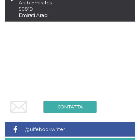
.oooh.events
Arab Emirates
browser accetti i
50819
cookie.
Emirati Arabi
PHPSESSID
Sessione
Cookie
PHP.net
generato da
oooh.events
applicazioni
basate sul
linguaggio PHP.
Si tratta di un
identificatore
generico
utilizzato per
mantenere le
variabili di
sessione utente.
Normalmente è
un numero
generato in
modo casuale, il
modo in cui
viene utilizzato
può essere
specifico per il
sito, ma un
CONTATTA
buon esempio è
mantenere uno
stato di accesso
per un utente
tra le pagine.
/gulfebookwriter
m
1 anno 1
Questo cookie
Stripe