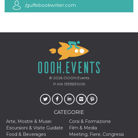
mese
viene
m.stripe.com
/gulfebookwriter.com
generalmente
utilizzato per le
prestazioni e
l'ottimizzazione
dei servizi di
elaborazione
dei pagamenti,
facilitando la
memorizzazione
dei contenuti
sul browser per
rendere le
pagine più
veloci.
CookieScriptConsent
4
Questo cookie
CookieScript
settimane
viene utilizzato
oooh.events
© 2026
OOOH.Events
2 giorni
dal servizio
Cookie-
P.IVA 13515531005
Script.com per
ricordare le
preferenze di
consenso sui
cookie dei
visitatori. È
CATEGORIE
necessario che il
banner dei
Arte, Mostre & Musei
Corsi & Formazione
cookie di
Cookie-
Escursioni & Visite Guidate
Film & Media
Script.com
Food & Beverages
Meeting, Fiere, Congressi
funzioni