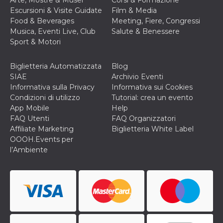
Arte, Mostre & Musei
Corsi & Formazione
correttamente.
Escursioni & Visite Guidate
Film & Media
Storage declaration
Food & Beverages
Meeting, Fiere, Congressi
Musica, Eventi Live, Club
Salute & Benessere
Storage
Nome
Descrizione
Sport & Motori
type
fbssls_314278995690155
Session
storage
Biglietteria Automatizzata
Blog
SIAE
Archivio Eventi
wpEmojiSettingsSupports
Session
storage
Informativa sulla Privacy
Informativa sui Cookies
Condizioni di utilizzo
Tutorial: crea un evento
cn_uc__
Local
storage
App Mobile
Help
FAQ Utenti
FAQ Organizzatori
Affiliate Marketing
Biglietteria White Label
OOOH.Events per
l’Ambiente
Provider /
Nome
Scadenza
Descrizione
Dominio
c_user
4
Cookie di a
Meta
settimane
utente. Può
Platform Inc.
2 giorni
essere di se
.facebook.com