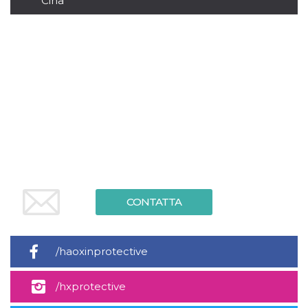
Cina
.oooh.events
browser accetti i
cookie.
PHPSESSID
Sessione
Cookie
PHP.net
generato da
oooh.events
applicazioni
basate sul
linguaggio PHP.
Si tratta di un
identificatore
generico
utilizzato per
mantenere le
variabili di
sessione utente.
Normalmente è
un numero
generato in
modo casuale, il
modo in cui
CONTATTA
viene utilizzato
può essere
specifico per il
sito, ma un
buon esempio è
/haoxinprotective
mantenere uno
stato di accesso
per un utente
tra le pagine.
/hxprotective
m
1 anno 1
Questo cookie
Stripe