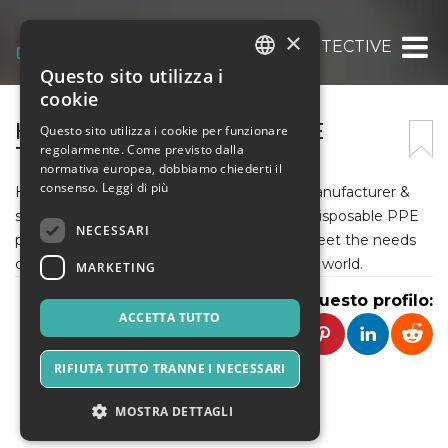
×
HEFEI HAOXIN PROTECTIVE
Questo sito utilizza i
ITALIAN
cookie
ENGLISH
HEFEI HAOXIN PROTECTIVE
Questo sito utilizza i cookie per funzionare
regolarmente. Come previsto dalla
TECHNOLOGY CO., LTD.
SPANISH
normativa europea, dobbiamo chiederti il
consenso.
Leggi di più
Hefei Haoxin Protective is a professional manufacturer &
supplier that offers a range of high-quality disposable PPE
NECESSARI
products and safety equipment that can meet the needs
of businesses and organizations around the world.
MARKETING
Condividi questo profilo:
ACCETTA TUTTO
RIFIUTA TUTTO TRANNE I NECESSARI
MOSTRA DETTAGLI