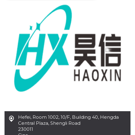
Necessari
Marketing
I cookie strettamente necessari o tecnici sono
indispensabili al funzionamento del sito. I
servizi qui presenti non potranno funzionare
senza.
Provider /
Nome
Scadenza
Descrizione
Dominio
cf_clearance
1 anno
Clearance
Cloudflare,
Cookie from
Inc.
CloudFlare
.oooh.events
stores the proof
of challenge
passed. It is
used to no
longer issue a
captcha or
jschallenge
challenge if
present. It is
required to
reach origin
Hefei
,
Room 1002, 10/F, Building 40, Hengda
server.
Central Plaza, Shengli Road
wordpress_test_cookie
Sessione
Cookie di
Automattic
230011
Wordpress,
Inc.
verifica che il