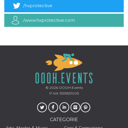
mese
viene
m.stripe.com
generalmente
/hxprotective
utilizzato per le
prestazioni e
l'ottimizzazione
/www.hxprotective.com
dei servizi di
elaborazione
dei pagamenti,
facilitando la
memorizzazione
dei contenuti
sul browser per
rendere le
pagine più
veloci.
CookieScriptConsent
4
Questo cookie
CookieScript
settimane
viene utilizzato
oooh.events
2 giorni
dal servizio
Cookie-
Script.com per
ricordare le
© 2026
OOOH.Events
preferenze di
consenso sui
P.IVA 13515531005
cookie dei
visitatori. È
necessario che il
banner dei
cookie di
Cookie-
CATEGORIE
Script.com
funzioni