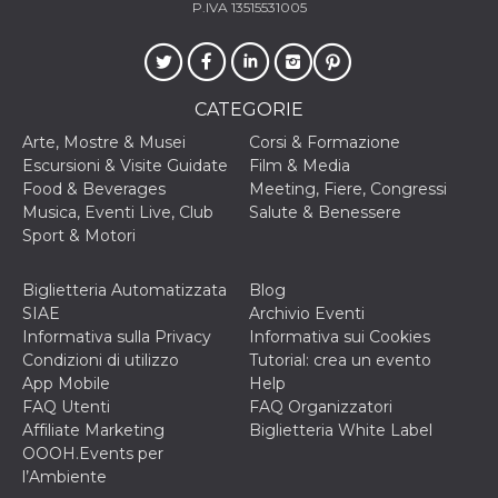
.oooh.events
P.IVA 13515531005
browser accetti i
cookie.
PHPSESSID
Sessione
Cookie
PHP.net
generato da
oooh.events
applicazioni
CATEGORIE
basate sul
linguaggio PHP.
Si tratta di un
Arte, Mostre & Musei
Corsi & Formazione
identificatore
Escursioni & Visite Guidate
Film & Media
generico
utilizzato per
Food & Beverages
Meeting, Fiere, Congressi
mantenere le
Musica, Eventi Live, Club
Salute & Benessere
variabili di
sessione utente.
Sport & Motori
Normalmente è
un numero
generato in
Biglietteria Automatizzata
Blog
modo casuale, il
modo in cui
SIAE
Archivio Eventi
viene utilizzato
Informativa sulla Privacy
Informativa sui Cookies
può essere
specifico per il
Condizioni di utilizzo
Tutorial: crea un evento
sito, ma un
App Mobile
Help
buon esempio è
mantenere uno
FAQ Utenti
FAQ Organizzatori
stato di accesso
Affiliate Marketing
Biglietteria White Label
per un utente
tra le pagine.
OOOH.Events per
l’Ambiente
m
1 anno 1
Questo cookie
Stripe