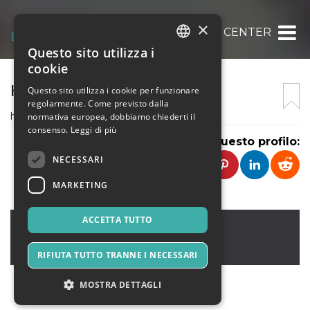
×
HELP CENTER
Questo sito utilizza i
ITALIAN
cookie
ENGLISH
HELP CENTER
Questo sito utilizza i cookie per funzionare
regolarmente. Come previsto dalla
SPANISH
help center
normativa europea, dobbiamo chiederti il
consenso.
Leggi di più
Condividi questo profilo:
NECESSARI
MARKETING
ACCETTA TUTTO
florida
,
florida
75001
Stati Uniti
RIFIUTA TUTTO TRANNE I NECESSARI
MOSTRA DETTAGLI