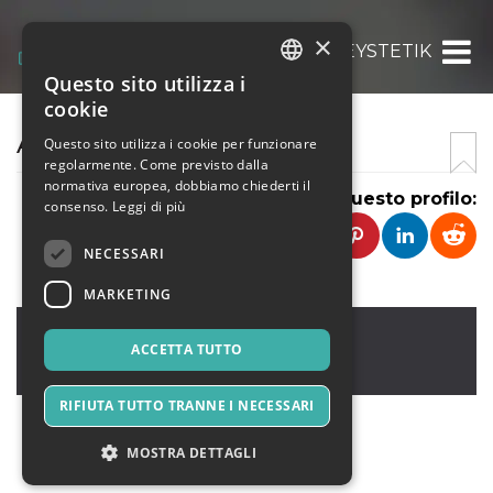
×
HEYSTETIK
Questo sito utilizza i
ITALIAN
cookie
ENGLISH
AESTHETIC CLINIC
Questo sito utilizza i cookie per funzionare
regolarmente. Come previsto dalla
SPANISH
normativa europea, dobbiamo chiederti il
Condividi questo profilo:
consenso.
Leggi di più
NECESSARI
MARKETING
Jakarta
,
Jakarta
12950
ACCETTA TUTTO
Indonesia
RIFIUTA TUTTO TRANNE I NECESSARI
MOSTRA DETTAGLI