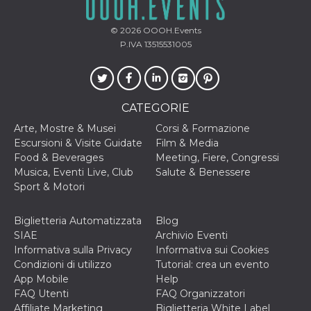
.oooh.events
browser accetti i
cookie.
© 2026
OOOH.Events
PHPSESSID
Sessione
Cookie
PHP.net
P.IVA 13515531005
generato da
oooh.events
applicazioni
basate sul
linguaggio PHP.
Si tratta di un
identificatore
CATEGORIE
generico
utilizzato per
mantenere le
Arte, Mostre & Musei
Corsi & Formazione
variabili di
Escursioni & Visite Guidate
Film & Media
sessione utente.
Normalmente è
Food & Beverages
Meeting, Fiere, Congressi
un numero
Musica, Eventi Live, Club
Salute & Benessere
generato in
modo casuale, il
Sport & Motori
modo in cui
viene utilizzato
può essere
Biglietteria Automatizzata
Blog
specifico per il
sito, ma un
SIAE
Archivio Eventi
buon esempio è
Informativa sulla Privacy
Informativa sui Cookies
mantenere uno
stato di accesso
Condizioni di utilizzo
Tutorial: crea un evento
per un utente
App Mobile
Help
tra le pagine.
FAQ Utenti
FAQ Organizzatori
m
1 anno 1
Questo cookie
Stripe
Affiliate Marketing
Biglietteria White Label