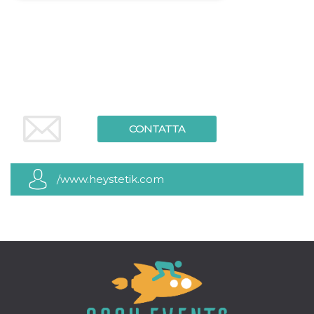
Necessari
Marketing
I cookie strettamente necessari o tecnici sono
indispensabili al funzionamento del sito. I
servizi qui presenti non potranno funzionare
senza.
Provider /
Nome
Scadenza
Descrizione
Dominio
CONTATTA
cf_clearance
1 anno
Clearance
Cloudflare,
Cookie from
Inc.
CloudFlare
.oooh.events
stores the proof
of challenge
/www.heystetik.com
passed. It is
used to no
longer issue a
captcha or
jschallenge
challenge if
present. It is
required to
reach origin
server.
wordpress_test_cookie
Sessione
Cookie di
Automattic
Wordpress,
Inc.
verifica che il