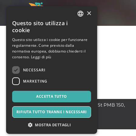
×
Questo sito utilizza i
ITALIAN
cookie
ENGLISH
Questo sito utilizza i cookie per funzionare
regolarmente. Come previsto dalla
SPANISH
normativa europea, dobbiamo chiederti il
consenso.
Leggi di più
NECESSARI
MARKETING
ACCETTA TUTTO
Wilmington
,
221 W 9th St PMB 150,
Wilmington, DE 19801
RIFIUTA TUTTO TRANNE I NECESSARI
DE 19801
Stati Uniti
MOSTRA DETTAGLI