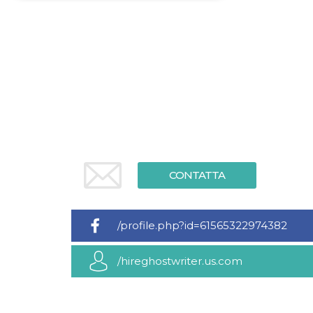
Necessari
Marketing
I cookie strettamente necessari o tecnici sono
indispensabili al funzionamento del sito. I
servizi qui presenti non potranno funzionare
senza.
Provider /
Nome
Scadenza
Descrizione
Dominio
cf_clearance
1 anno
Clearance
Cloudflare,
Cookie from
Inc.
CloudFlare
.oooh.events
stores the proof
CONTATTA
of challenge
passed. It is
used to no
longer issue a
captcha or
/profile.php?id=61565322974382
jschallenge
challenge if
present. It is
required to
/hireghostwriter.us.com
reach origin
server.
wordpress_test_cookie
Sessione
Cookie di
Automattic
Wordpress,
Inc.
verifica che il