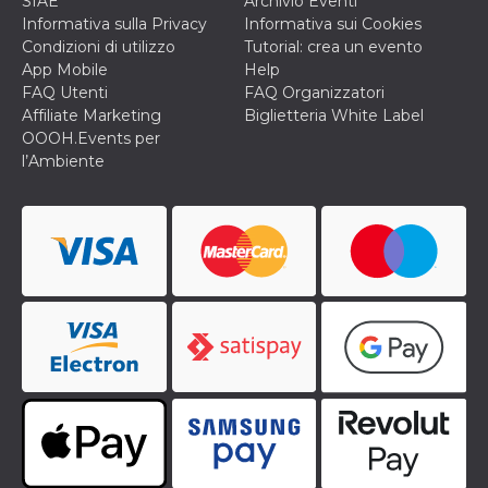
SIAE
Archivio Eventi
memorizzazione
dei contenuti
Informativa sulla Privacy
Informativa sui Cookies
sul browser per
Condizioni di utilizzo
Tutorial: crea un evento
rendere le
pagine più
App Mobile
Help
veloci.
FAQ Utenti
FAQ Organizzatori
Storage declaration
Affiliate Marketing
Biglietteria White Label
OOOH.Events per
Nome
Storage type
Descrizione
l’Ambiente
wpEmojiSettingsSupports
Archiviazione
di sessione
cn_uc__
Archiviazione
locale
fbssls_314278995690155
Archiviazione
di sessione
Provider /
Nome
Scadenza
Descrizione
Dominio
__Secure-
.youtube.com
5 mesi 4
YNID
settimane
Provider /
Nome
Scadenza
Descrizione
Dominio