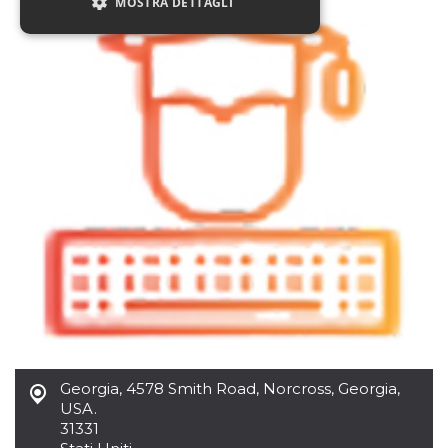
MOSTRA DETTAGLI
Necessari
Marketing
Non classificati
I cookie strettamente necessari o tecnici sono
indispensabili al funzionamento del sito. I
servizi qui presenti non potranno funzionare
senza.
Provider /
Nome
Scadenza
Descrizione
Dominio
cf_clearance
1 anno
Clearance
Cloudflare,
Cookie from
Inc.
CloudFlare
.oooh.events
stores the proof
of challenge
passed. It is
used to no
longer issue a
captcha or
Georgia
,
4578 Smith Road, Norcross, Georgia,
jschallenge
challenge if
USA.
present. It is
31331
required to
reach origin