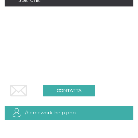
Stati Uniti
server.
wordpress_test_cookie
Sessione
Cookie di
Automattic
Wordpress,
Inc.
verifica che il
.oooh.events
browser accetti i
cookie.
PHPSESSID
Sessione
Cookie
PHP.net
generato da
oooh.events
applicazioni
basate sul
linguaggio PHP.
Si tratta di un
identificatore
generico
utilizzato per
mantenere le
variabili di
sessione utente.
CONTATTA
Normalmente è
un numero
generato in
modo casuale, il
modo in cui
/homework-help.php
viene utilizzato
può essere
specifico per il
sito, ma un
buon esempio è
mantenere uno
stato di accesso