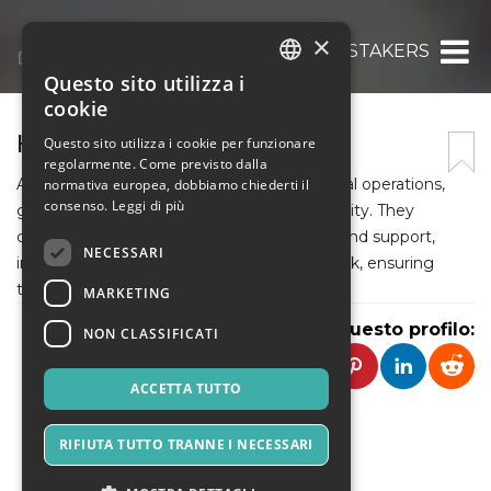
×
HIREONLINECLASSTAKERS
Questo sito utilizza i
ITALIAN
cookie
ENGLISH
HIREONLINECLASSTAKERS
Questo sito utilizza i cookie per funzionare
regolarmente. Come previsto dalla
SPANISH
An academic manager oversees educational operations,
normativa europea, dobbiamo chiederti il
consenso.
Leggi di più
guiding student progress and ensuring quality. They
coordinate resources where students can find support,
NECESSARI
including options to do my online homework, ensuring
timely completion and academic success.
MARKETING
Condividi questo profilo:
NON CLASSIFICATI
ACCETTA TUTTO
RIFIUTA TUTTO TRANNE I NECESSARI