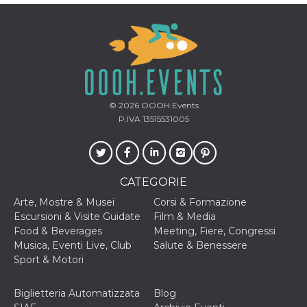
per un utente
tra le pagine.
CookieScriptConsent
4
Questo cookie
CookieScript
settimane
viene utilizzato
oooh.events
2 giorni
dal servizio
Cookie-
Script.com per
ricordare le
preferenze di
© 2026
OOOH.Events
consenso sui
cookie dei
P.IVA 13515531005
visitatori. È
necessario che il
banner dei
cookie di
Cookie-
Script.com
CATEGORIE
funzioni
correttamente.
Arte, Mostre & Musei
Corsi & Formazione
m
1 anno 1
Questo cookie
Stripe
Escursioni & Visite Guidate
Film & Media
mese
viene
m.stripe.com
Food & Beverages
Meeting, Fiere, Congressi
generalmente
utilizzato per le
Musica, Eventi Live, Club
Salute & Benessere
prestazioni e
Sport & Motori
l'ottimizzazione
dei servizi di
elaborazione
dei pagamenti,
Biglietteria Automatizzata
Blog
facilitando la