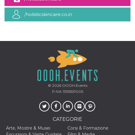
mese
viene
m.stripe.com
generalmente
utilizzato per le
prestazioni e
/holisticskincare.co.in
l'ottimizzazione
dei servizi di
elaborazione
dei pagamenti,
facilitando la
memorizzazione
dei contenuti
sul browser per
rendere le
pagine più
veloci.
CookieScriptConsent
4
Questo cookie
CookieScript
settimane
viene utilizzato
oooh.events
2 giorni
dal servizio
Cookie-
Script.com per
© 2026
OOOH.Events
ricordare le
P.IVA 13515531005
preferenze di
consenso sui
cookie dei
visitatori. È
necessario che il
banner dei
CATEGORIE
cookie di
Cookie-
Script.com
Arte, Mostre & Musei
Corsi & Formazione
funzioni
Escursioni & Visite Guidate
Film & Media