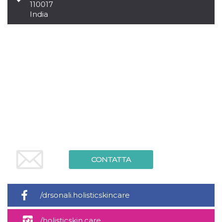
.oooh.events
110017
browser accetti i
India
cookie.
PHPSESSID
Sessione
Cookie
PHP.net
generato da
oooh.events
applicazioni
basate sul
linguaggio PHP.
Si tratta di un
identificatore
generico
utilizzato per
mantenere le
variabili di
sessione utente.
Normalmente è
un numero
generato in
modo casuale, il
modo in cui
viene utilizzato
può essere
CONTATTA
specifico per il
sito, ma un
buon esempio è
mantenere uno
stato di accesso
/drsonali.holisticskincare
per un utente
tra le pagine.
m
1 anno 1
Questo cookie
Stripe
/holisticskin.care