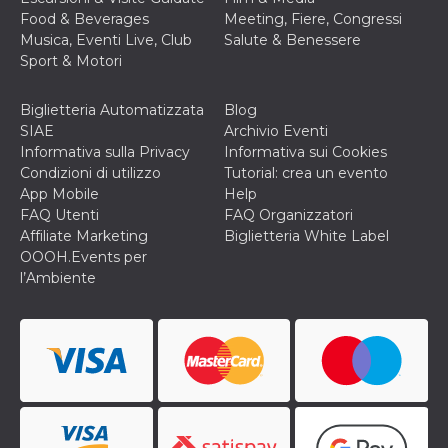
correttamente.
Food & Beverages
Meeting, Fiere, Congressi
Storage declaration
Musica, Eventi Live, Club
Salute & Benessere
Sport & Motori
Storage
Nome
Descrizione
type
Biglietteria Automatizzata
Blog
fbssls_314278995690155
Session
storage
SIAE
Archivio Eventi
Informativa sulla Privacy
Informativa sui Cookies
wpEmojiSettingsSupports
Session
Condizioni di utilizzo
Tutorial: crea un evento
storage
App Mobile
Help
cn_uc__
Local
FAQ Utenti
FAQ Organizzatori
storage
Affiliate Marketing
Biglietteria White Label
OOOH.Events per
l’Ambiente
Provider /
Nome
Scadenza
Descrizione
Dominio
c_user
4
Cookie di a
Meta
settimane
utente. Può
Platform Inc.
2 giorni
essere di se
.facebook.com