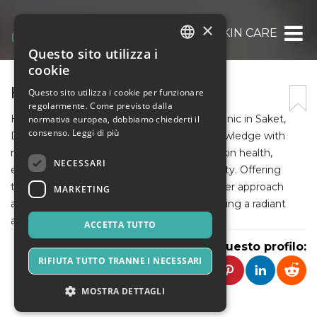
×
HOLISTIC SKIN CARE
Questo sito utilizza i
ITALIAN
cookie
ENGLISH
HOLISTIC SKIN CARE
Questo sito utilizza i cookie per funzionare
regolarmente. Come previsto dalla
SPANISH
Holistic Skin Care, A popular dermatology clinic in Saket,
normativa europea, dobbiamo chiederti il
consenso.
Leggi di più
Delhi led by Dr. Sonali, merges medical knowledge with
natural remedies. Dr. Sonali, specialized in skin health,
NECESSARI
emphasizes inner well-being for outer beauty. Offering
treatments like Botox and laser therapies, her approach
MARKETING
aims to enhance skin health naturally, ensuring a radiant
and healthy complexion for her clients.
ACCETTA TUTTO
Condividi questo profilo:
RIFIUTA TUTTO TRANNE I NECESSARI
MOSTRA DETTAGLI