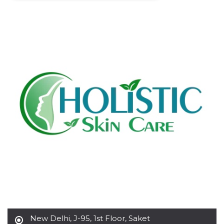
Necessari
Marketing
I cookie strettamente necessari o tecnici sono
indispensabili al funzionamento del sito. I
servizi qui presenti non potranno funzionare
senza.
Provider /
Nome
Scadenza
Descrizione
Dominio
cf_clearance
1 anno
Clearance
Cloudflare,
Cookie from
Inc.
CloudFlare
.oooh.events
stores the proof
of challenge
passed. It is
used to no
longer issue a
captcha or
jschallenge
challenge if
present. It is
required to
reach origin
server.
wordpress_test_cookie
Sessione
Cookie di
Automattic
Wordpress,
New Delhi
,
J-95, 1st Floor, Saket
Inc.
verifica che il