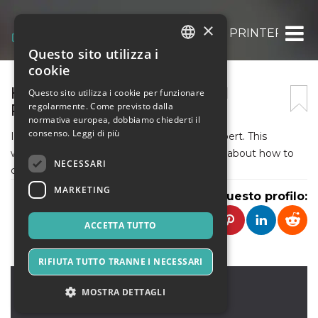
×
HOW TO CONNECT CANON PRINTER TO M
Questo sito utilizza i
ITALIAN
cookie
ENGLISH
HOW TO CONNECT CANON
Questo sito utilizza i cookie per funzionare
regolarmente. Come previsto dalla
PRINTER TO MAC
SPANISH
normativa europea, dobbiamo chiederti il
consenso.
Leggi di più
I am Leets Singh working as a technical expert. This
website will give you complete information about how to
NECESSARI
connect canon printer to mac.
MARKETING
Condividi questo profilo:
ACCETTA TUTTO
RIFIUTA TUTTO TRANNE I NECESSARI
us
,
usa
MOSTRA DETTAGLI
11001
Stati Uniti