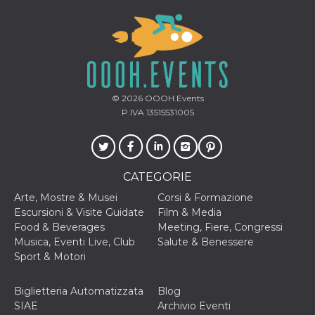
.oooh.events
browser accetti i
cookie.
PHPSESSID
Sessione
Cookie
PHP.net
generato da
oooh.events
applicazioni
basate sul
linguaggio PHP.
Si tratta di un
© 2026
OOOH.Events
identificatore
generico
P.IVA 13515531005
utilizzato per
mantenere le
variabili di
sessione utente.
Normalmente è
un numero
CATEGORIE
generato in
modo casuale, il
Arte, Mostre & Musei
Corsi & Formazione
modo in cui
viene utilizzato
Escursioni & Visite Guidate
Film & Media
può essere
Food & Beverages
Meeting, Fiere, Congressi
specifico per il
sito, ma un
Musica, Eventi Live, Club
Salute & Benessere
buon esempio è
Sport & Motori
mantenere uno
stato di accesso
per un utente
tra le pagine.
Biglietteria Automatizzata
Blog
SIAE
Archivio Eventi
m
1 anno 1
Questo cookie
Stripe