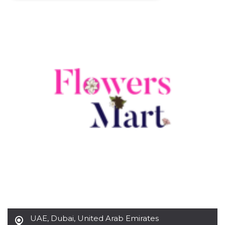
Necessari
Marketing
I cookie strettamente necessari o tecnici sono
indispensabili al funzionamento del sito. I
servizi qui presenti non potranno funzionare
senza.
Provider /
Nome
Scadenza
Descrizione
Dominio
cf_clearance
1 anno
Clearance
Cloudflare,
Cookie from
Inc.
CloudFlare
.oooh.events
stores the proof
of challenge
passed. It is
used to no
longer issue a
captcha or
jschallenge
challenge if
present. It is
required to
reach origin
server.
wordpress_test_cookie
Sessione
Cookie di
Automattic
UAE
,
Dubai, United Arab Emirates
Wordpress,
Inc.
verifica che il