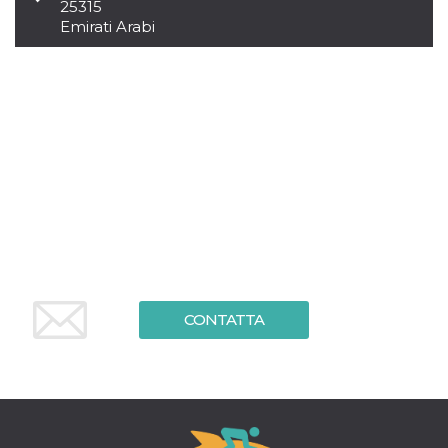
.oooh.events
25315
browser accetti i
Emirati Arabi
cookie.
PHPSESSID
Sessione
Cookie
PHP.net
generato da
oooh.events
applicazioni
basate sul
linguaggio PHP.
Si tratta di un
identificatore
generico
utilizzato per
mantenere le
variabili di
sessione utente.
Normalmente è
un numero
generato in
modo casuale, il
modo in cui
viene utilizzato
può essere
CONTATTA
specifico per il
sito, ma un
buon esempio è
mantenere uno
stato di accesso
per un utente
tra le pagine.
m
1 anno 1
Questo cookie
Stripe