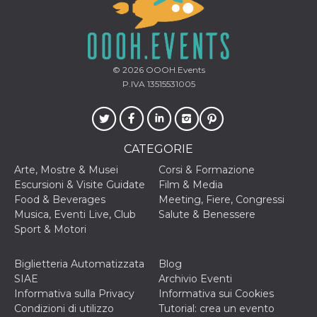
mese
viene
m.stripe.com
generalmente
utilizzato per le
prestazioni e
l'ottimizzazione
dei servizi di
elaborazione
© 2026
OOOH.Events
dei pagamenti,
facilitando la
P.IVA 13515531005
memorizzazione
dei contenuti
sul browser per
rendere le
pagine più
veloci.
CATEGORIE
CookieScriptConsent
4
Questo cookie
CookieScript
Arte, Mostre & Musei
Corsi & Formazione
settimane
viene utilizzato
oooh.events
2 giorni
dal servizio
Escursioni & Visite Guidate
Film & Media
Cookie-
Food & Beverages
Meeting, Fiere, Congressi
Script.com per
ricordare le
Musica, Eventi Live, Club
Salute & Benessere
preferenze di
Sport & Motori
consenso sui
cookie dei
visitatori. È
necessario che il
Biglietteria Automatizzata
Blog
banner dei
SIAE
Archivio Eventi
cookie di
Cookie-
Informativa sulla Privacy
Informativa sui Cookies
Script.com
Condizioni di utilizzo
Tutorial: crea un evento
funzioni