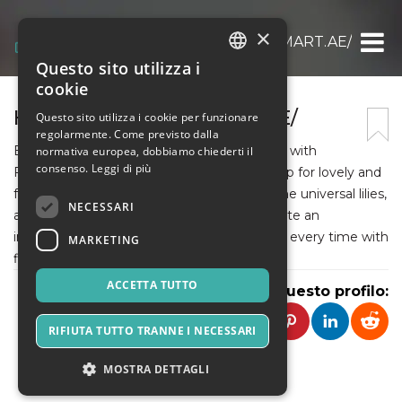
×
HTTPS://FLOWERSMART.AE/
Questo sito utilizza i
ITALIAN
cookie
ENGLISH
HTTPS://FLOWERSMART.AE/
Questo sito utilizza i cookie per funzionare
regolarmente. Come previsto dalla
SPANISH
Experience the best flower shop Abu Dhabi with
normativa europea, dobbiamo chiederti il
consenso.
Leggi di più
FlowersMart, your convenient one-stop shop for lovely and
fresh flowers. From the ravishing roses to the universal lilies,
NECESSARI
all the bouquets are crafted by hand to create an
impression. Impress your loved one in time, every time with
MARKETING
flower delivery Abu Dhabi securely.
ACCETTA TUTTO
Condividi questo profilo:
RIFIUTA TUTTO TRANNE I NECESSARI
MOSTRA DETTAGLI