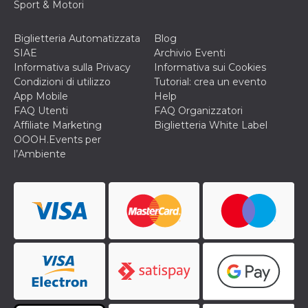
correttamente.
Sport & Motori
Storage declaration
Biglietteria Automatizzata
Blog
Storage
SIAE
Archivio Eventi
Nome
Descrizione
type
Informativa sulla Privacy
Informativa sui Cookies
fbssls_314278995690155
Session
Condizioni di utilizzo
Tutorial: crea un evento
storage
App Mobile
Help
wpEmojiSettingsSupports
Session
FAQ Utenti
FAQ Organizzatori
storage
Affiliate Marketing
Biglietteria White Label
cn_uc__
Local
OOOH.Events per
storage
l’Ambiente
Provider /
Nome
Scadenza
Descrizione
Dominio
c_user
4
Cookie di a
Meta
settimane
utente. Può
Platform Inc.
2 giorni
essere di se
.facebook.com