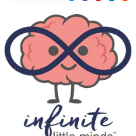
Necessari
Marketing
I cookie strettamente necessari o tecnici sono
indispensabili al funzionamento del sito. I
servizi qui presenti non potranno funzionare
senza.
Provider /
Nome
Scadenza
Descrizione
Dominio
cf_clearance
1 anno
Clearance
Cloudflare,
Cookie from
Inc.
CloudFlare
.oooh.events
stores the proof
of challenge
passed. It is
used to no
longer issue a
captcha or
jschallenge
challenge if
present. It is
required to
reach origin
server.
wordpress_test_cookie
Sessione
Cookie di
Automattic
Wordpress,
Inc.
verifica che il