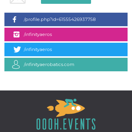
mese
viene
m.stripe.com
generalmente
utilizzato per le
prestazioni e
l'ottimizzazione
/profile.php?id=61555426937758
dei servizi di
elaborazione
dei pagamenti,
facilitando la
/infinityaeros
memorizzazione
dei contenuti
sul browser per
/infinityaeros
rendere le
pagine più
veloci.
/infinityaerobatics.com
CookieScriptConsent
4
Questo cookie
CookieScript
settimane
viene utilizzato
oooh.events
2 giorni
dal servizio
Cookie-
Script.com per
ricordare le
preferenze di
consenso sui
cookie dei
visitatori. È
necessario che il
banner dei
cookie di
Cookie-
Script.com
funzioni