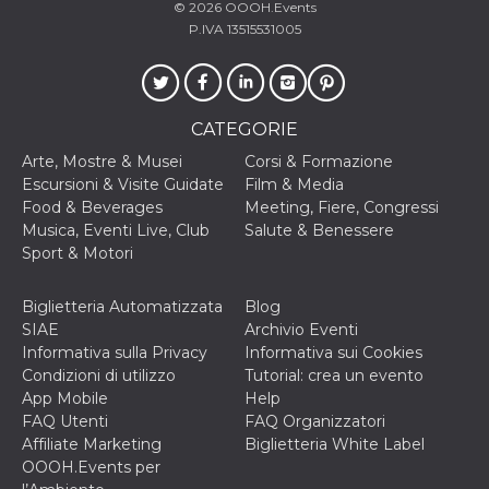
correttamente.
© 2026
OOOH.Events
P.IVA 13515531005
Storage declaration
Storage
Nome
Descrizione
type
fbssls_314278995690155
Session
CATEGORIE
storage
Arte, Mostre & Musei
Corsi & Formazione
wpEmojiSettingsSupports
Session
Escursioni & Visite Guidate
Film & Media
storage
Food & Beverages
Meeting, Fiere, Congressi
cn_uc__
Local
Musica, Eventi Live, Club
Salute & Benessere
storage
Sport & Motori
Biglietteria Automatizzata
Blog
SIAE
Archivio Eventi
Informativa sulla Privacy
Informativa sui Cookies
Condizioni di utilizzo
Tutorial: crea un evento
App Mobile
Help
Provider /
Nome
Scadenza
Descrizione
FAQ Utenti
FAQ Organizzatori
Dominio
Affiliate Marketing
Biglietteria White Label
c_user
4
Cookie di a
Meta
OOOH.Events per
settimane
utente. Può
Platform Inc.
2 giorni
essere di se
.facebook.com