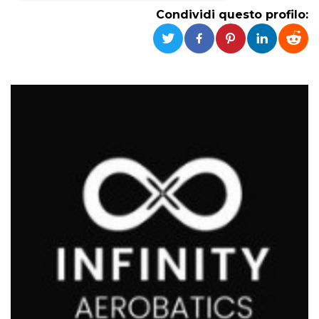
Condividi questo profilo:
Necessari
Marketing
I cookie strettamente necessari o tecnici sono
indispensabili al funzionamento del sito. I
servizi qui presenti non potranno funzionare
senza.
Provider /
Nome
Scadenza
Descrizione
Dominio
cf_clearance
1 anno
Clearance
Cloudflare,
Cookie from
Inc.
CloudFlare
.oooh.events
stores the proof
of challenge
passed. It is
used to no
longer issue a
captcha or
jschallenge
challenge if
present. It is
required to
reach origin
server.
wordpress_test_cookie
Sessione
Cookie di
Automattic
Wordpress,
Inc.
verifica che il