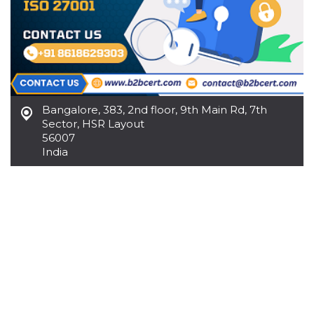
server.
wordpress_test_cookie
Sessione
Cookie di
Automattic
Wordpress,
Inc.
verifica che il
.oooh.events
browser accetti i
cookie.
PHPSESSID
Sessione
Cookie
PHP.net
generato da
oooh.events
applicazioni
Bangalore
,
383, 2nd floor, 9th Main Rd, 7th
basate sul
Sector, HSR Layout
linguaggio PHP.
56007
Si tratta di un
identificatore
India
generico
utilizzato per
mantenere le
variabili di
sessione utente.
Normalmente è
un numero
generato in
modo casuale, il
modo in cui
viene utilizzato
può essere
specifico per il
sito, ma un
buon esempio è
mantenere uno
stato di accesso