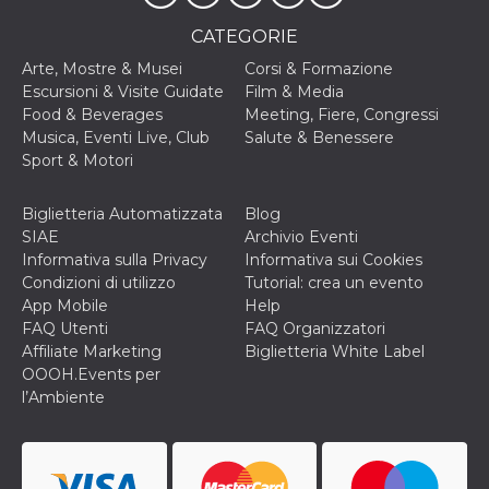
memorizzazione
dei contenuti
sul browser per
CATEGORIE
rendere le
pagine più
Arte, Mostre & Musei
Corsi & Formazione
veloci.
Escursioni & Visite Guidate
Film & Media
Food & Beverages
Meeting, Fiere, Congressi
Storage declaration
Musica, Eventi Live, Club
Salute & Benessere
Nome
Storage type
Descrizione
Sport & Motori
wpEmojiSettingsSupports
Archiviazione
di sessione
Biglietteria Automatizzata
Blog
cn_uc__
Archiviazione
SIAE
Archivio Eventi
locale
Informativa sulla Privacy
Informativa sui Cookies
fbssls_314278995690155
Archiviazione
Condizioni di utilizzo
Tutorial: crea un evento
di sessione
App Mobile
Help
FAQ Utenti
FAQ Organizzatori
Affiliate Marketing
Biglietteria White Label
OOOH.Events per
Provider /
l’Ambiente
Nome
Scadenza
Descrizione
Dominio
__Secure-
.youtube.com
5 mesi 4
YNID
settimane
Provider /
Nome
Scadenza
Descrizione
Dominio