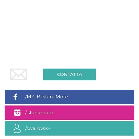
.oooh.events
browser accetti i
cookie.
PHPSESSID
Sessione
Cookie
PHP.net
generato da
oooh.events
applicazioni
basate sul
linguaggio PHP.
Si tratta di un
identificatore
generico
utilizzato per
mantenere le
variabili di
sessione utente.
Normalmente è
CONTATTA
un numero
generato in
modo casuale, il
modo in cui
viene utilizzato
può essere
/M.G.B.IstanaMote
specifico per il
sito, ma un
buon esempio è
/istanamote
mantenere uno
stato di accesso
per un utente
tra le pagine.
/swarovski-
m
1 anno 1
Questo cookie
Stripe