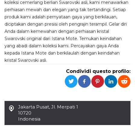
koleksi cemerlang berlian Swarovski asli, kami menawarkan
perhiasan mewah dan elegan yang tak tertandingi. Setiap
Necessari
Marketing
produk kami adalah pernyataan gaya yang berkilauan,
I cookie strettamente necessari o tecnici sono
diciptakan dengan presisi oleh pengrajin terampil. Gelar diri
indispensabili al funzionamento del sito. I
Anda dalam kemewahan dengan perhiasan kristal
servizi qui presenti non potranno funzionare
senza.
Swarovski original dari Istana Mote. Temukan keindahan
Provider /
yang abadi dalam koleksi kami. Percayakan gaya Anda
Nome
Scadenza
Descrizione
Dominio
kepada Istana Mote dan berkilaulah dengan keindahan
cf_clearance
1 anno
Clearance
Cloudflare,
kristal Swarovski asli.
Cookie from
Inc.
CloudFlare
.oooh.events
Condividi questo profilo:
stores the proof
of challenge
passed. It is
used to no
longer issue a
captcha or
jschallenge
challenge if
present. It is
Jakarta Pusat
,
Jl. Merpati 1
required to
10720
reach origin
server.
Indonesia
wordpress_test_cookie
Sessione
Cookie di
Automattic
Wordpress,
Inc.
verifica che il