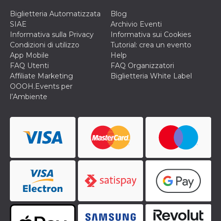
correttamente.
Biglietteria Automatizzata
Blog
Storage declaration
SIAE
Archivio Eventi
Informativa sulla Privacy
Informativa sui Cookies
Storage
Nome
Descrizione
type
Condizioni di utilizzo
Tutorial: crea un evento
App Mobile
Help
fbssls_314278995690155
Session
storage
FAQ Utenti
FAQ Organizzatori
Affiliate Marketing
Biglietteria White Label
wpEmojiSettingsSupports
Session
storage
OOOH.Events per
l’Ambiente
cn_uc__
Local
storage
Provider /
Nome
Scadenza
Descrizione
Dominio
c_user
4
Cookie di a
Meta
settimane
utente. Può
Platform Inc.
2 giorni
essere di se
.facebook.com