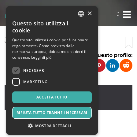
×
J
Questo sito utilizza i
ITALIAN
cookie
ENGLISH
J
Questo sito utilizza i cookie per funzionare
regolarmente. Come previsto dalla
SPANISH
normativa europea, dobbiamo chiederti il
Condividi questo profilo:
consenso.
Leggi di più
NECESSARI
MARKETING
usa
,
usa
456456546
ACCETTA TUTTO
Regno Unito
RIFIUTA TUTTO TRANNE I NECESSARI
MOSTRA DETTAGLI