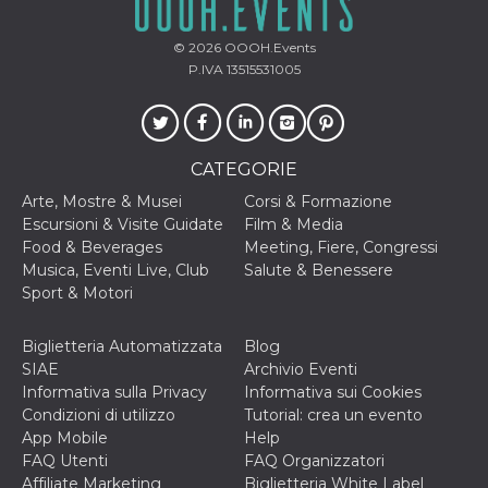
.oooh.events
browser accetti i
cookie.
© 2026
OOOH.Events
PHPSESSID
Sessione
Cookie
PHP.net
P.IVA 13515531005
generato da
oooh.events
applicazioni
basate sul
linguaggio PHP.
Si tratta di un
identificatore
CATEGORIE
generico
utilizzato per
mantenere le
Arte, Mostre & Musei
Corsi & Formazione
variabili di
Escursioni & Visite Guidate
Film & Media
sessione utente.
Normalmente è
Food & Beverages
Meeting, Fiere, Congressi
un numero
Musica, Eventi Live, Club
Salute & Benessere
generato in
modo casuale, il
Sport & Motori
modo in cui
viene utilizzato
può essere
Biglietteria Automatizzata
Blog
specifico per il
sito, ma un
SIAE
Archivio Eventi
buon esempio è
Informativa sulla Privacy
Informativa sui Cookies
mantenere uno
stato di accesso
Condizioni di utilizzo
Tutorial: crea un evento
per un utente
App Mobile
Help
tra le pagine.
FAQ Utenti
FAQ Organizzatori
m
1 anno 1
Questo cookie
Stripe
Affiliate Marketing
Biglietteria White Label