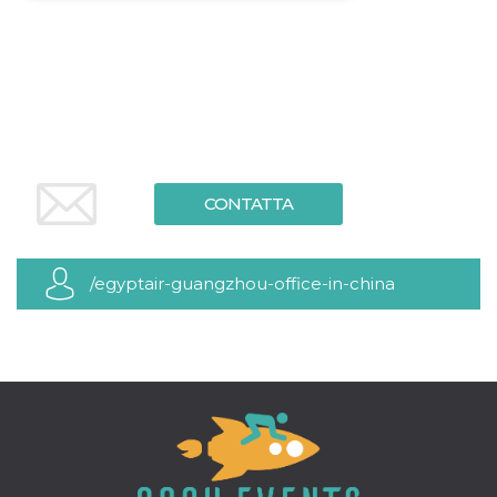
Necessari
Marketing
I cookie strettamente necessari o tecnici sono
indispensabili al funzionamento del sito. I
servizi qui presenti non potranno funzionare
senza.
Provider /
Nome
Scadenza
Descrizione
Dominio
CONTATTA
cf_clearance
1 anno
Clearance
Cloudflare,
Cookie from
Inc.
CloudFlare
.oooh.events
stores the proof
of challenge
/egyptair-guangzhou-office-in-china
passed. It is
used to no
longer issue a
captcha or
jschallenge
challenge if
present. It is
required to
reach origin
server.
wordpress_test_cookie
Sessione
Cookie di
Automattic
Wordpress,
Inc.
verifica che il