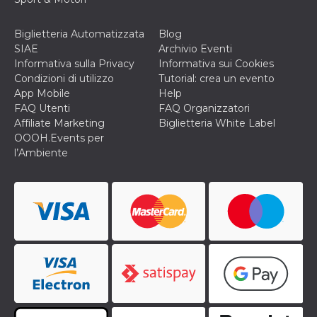
correttamente.
Storage declaration
Biglietteria Automatizzata
Blog
SIAE
Archivio Eventi
Storage
Nome
Descrizione
type
Informativa sulla Privacy
Informativa sui Cookies
Condizioni di utilizzo
Tutorial: crea un evento
fbssls_314278995690155
Session
storage
App Mobile
Help
FAQ Utenti
FAQ Organizzatori
wpEmojiSettingsSupports
Session
storage
Affiliate Marketing
Biglietteria White Label
OOOH.Events per
cn_uc__
Local
l’Ambiente
storage
Provider /
Nome
Scadenza
Descrizione
Dominio
c_user
4
Cookie di a
Meta
settimane
utente. Può
Platform Inc.
2 giorni
essere di se
.facebook.com