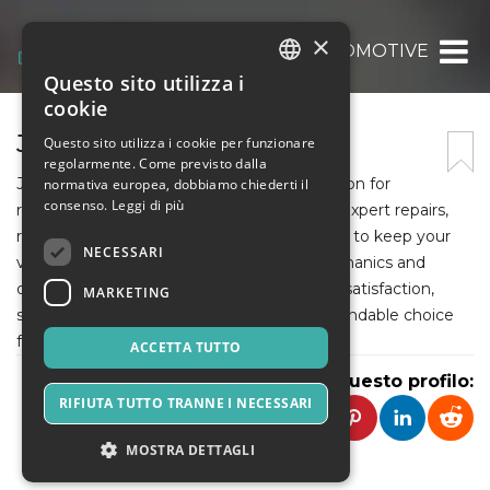
×
JUSTFIX AUTOMOTIVE
Questo sito utilizza i
ITALIAN
cookie
ENGLISH
JUSTFIX AUTOMOTIVE
Questo sito utilizza i cookie per funzionare
regolarmente. Come previsto dalla
SPANISH
Justfix Automotive is your trusted destination for
normativa europea, dobbiamo chiederti il
consenso.
Leggi di più
reliable and professional car care. We offer expert repairs,
routine servicing, and advanced diagnostics to keep your
NECESSARI
vehicle running smoothly. With skilled mechanics and
quality workmanship, we ensure customer satisfaction,
MARKETING
safety, and performance, making us a dependable choice
for all automotive needs.
ACCETTA TUTTO
Condividi questo profilo:
RIFIUTA TUTTO TRANNE I NECESSARI
MOSTRA DETTAGLI