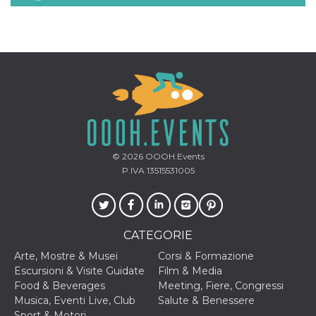
mese
viene
m.stripe.com
generalmente
utilizzato per le
prestazioni e
l'ottimizzazione
dei servizi di
elaborazione
dei pagamenti,
facilitando la
memorizzazione
dei contenuti
sul browser per
rendere le
pagine più
veloci.
© 2026
OOOH.Events
CookieScriptConsent
4
Questo cookie
CookieScript
settimane
viene utilizzato
oooh.events
P.IVA 13515531005
2 giorni
dal servizio
Cookie-
Script.com per
ricordare le
preferenze di
consenso sui
CATEGORIE
cookie dei
visitatori. È
Arte, Mostre & Musei
Corsi & Formazione
necessario che il
banner dei
Escursioni & Visite Guidate
Film & Media
cookie di
Food & Beverages
Meeting, Fiere, Congressi
Cookie-
Script.com
Musica, Eventi Live, Club
Salute & Benessere
funzioni
Sport & Motori