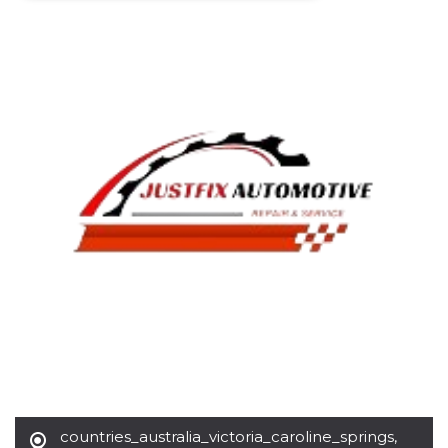
Necessari
Marketing
I cookie strettamente necessari o tecnici sono
indispensabili al funzionamento del sito. I
servizi qui presenti non potranno funzionare
senza.
Provider /
Nome
Scadenza
Descrizione
Dominio
cf_clearance
1 anno
Clearance
Cloudflare,
Cookie from
Inc.
CloudFlare
.oooh.events
stores the proof
of challenge
passed. It is
used to no
longer issue a
captcha or
jschallenge
challenge if
present. It is
required to
reach origin
server.
wordpress_test_cookie
Sessione
Cookie di
Automattic
Wordpress,
countries_australia_victoria_caroline_springs
,
Inc.
verifica che il