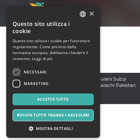
×
Questo sito utilizza i
ITALIAN
cookie
ENGLISH
Questo sito utilizza i cookie per funzionare
regolarmente. Come previsto dalla
SPANISH
normativa europea, dobbiamo chiederti il
consenso.
Leggi di più
NECESSARI
Karachi
,
Civic-Center, Purani Subzi
MARKETING
Mandi, Gulshan-Iqbal,Karachi Pakistan
74200
Pakistan
ACCETTA TUTTO
RIFIUTA TUTTO TRANNE I NECESSARI
MOSTRA DETTAGLI