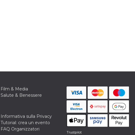
Film & Media
Salute & Benessere
Informativa sulla Privacy
Tutorial: crea un evento
FAQ Organizzatori
Trustpilot