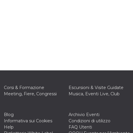
Corsi & Formazione
Escursioni & Visite Guidate
Meeting, Fiere, Congressi
Musica, Eventi Live, Club
Blog
Archivio Eventi
Informativa sui Cookies
Condizioni di utilizzo
Help
FAQ Utenti