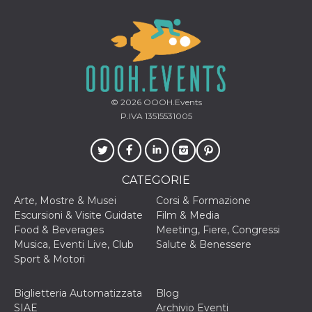
correttamente.
Storage declaration
Storage
Nome
Descrizione
type
fbssls_314278995690155
Session
storage
© 2026
OOOH.Events
wpEmojiSettingsSupports
Session
P.IVA 13515531005
storage
cn_uc__
Local
storage
CATEGORIE
Arte, Mostre & Musei
Corsi & Formazione
Escursioni & Visite Guidate
Film & Media
Food & Beverages
Meeting, Fiere, Congressi
Musica, Eventi Live, Club
Salute & Benessere
Sport & Motori
Provider /
Nome
Scadenza
Descrizione
Dominio
c_user
4
Cookie di a
Meta
Biglietteria Automatizzata
Blog
settimane
utente. Può
Platform Inc.
SIAE
Archivio Eventi
2 giorni
essere di se
.facebook.com