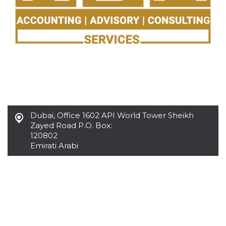
.oooh.events
browser accetti i
cookie.
PHPSESSID
Sessione
Cookie
PHP.net
generato da
oooh.events
applicazioni
basate sul
linguaggio PHP.
Si tratta di un
identificatore
generico
utilizzato per
mantenere le
variabili di
sessione utente.
Normalmente è
Dubai
,
Office 1602 API World Tower Sheikh
un numero
Zayed Road P.O. Box:
generato in
120802
modo casuale, il
modo in cui
Emirati Arabi
viene utilizzato
può essere
specifico per il
sito, ma un
buon esempio è
mantenere uno
stato di accesso
per un utente
tra le pagine.
m
1 anno 1
Questo cookie
Stripe