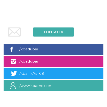
mese
viene
m.stripe.com
generalmente
utilizzato per le
prestazioni e
l'ottimizzazione
dei servizi di
elaborazione
dei pagamenti,
facilitando la
memorizzazione
CONTATTA
dei contenuti
sul browser per
rendere le
pagine più
veloci.
/kbadubai
CookieScriptConsent
4
Questo cookie
CookieScript
settimane
viene utilizzato
oooh.events
/kbadubai
2 giorni
dal servizio
Cookie-
Script.com per
ricordare le
/kba_llc?s=08
preferenze di
consenso sui
cookie dei
visitatori. È
/www.kbame.com
necessario che il
banner dei
cookie di
Cookie-
Script.com
funzioni