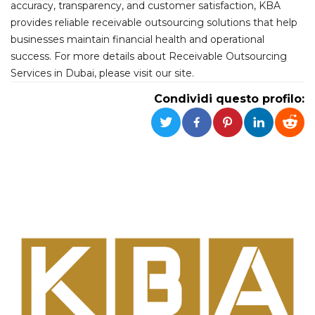
accuracy, transparency, and customer satisfaction, KBA
provides reliable receivable outsourcing solutions that help
Necessari
Marketing
businesses maintain financial health and operational
I cookie strettamente necessari o tecnici sono
success. For more details about Receivable Outsourcing
indispensabili al funzionamento del sito. I
Services in Dubai, please visit our site.
servizi qui presenti non potranno funzionare
senza.
Condividi questo profilo:
Provider /
Nome
Scadenza
Descrizione
Dominio
cf_clearance
1 anno
Clearance
Cloudflare,
Cookie from
Inc.
CloudFlare
.oooh.events
stores the proof
of challenge
passed. It is
used to no
longer issue a
captcha or
jschallenge
challenge if
present. It is
required to
reach origin
server.
wordpress_test_cookie
Sessione
Cookie di
Automattic
Wordpress,
Inc.
verifica che il