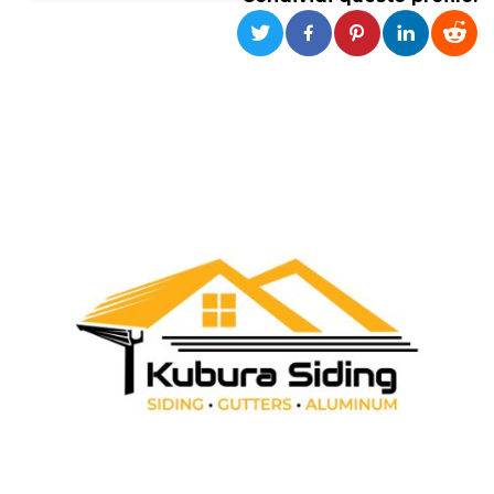
Necessari
Marketing
I cookie strettamente necessari o tecnici sono
indispensabili al funzionamento del sito. I
servizi qui presenti non potranno funzionare
senza.
Provider /
Nome
Scadenza
Descrizione
Dominio
cf_clearance
1 anno
Clearance
Cloudflare,
Cookie from
Inc.
CloudFlare
.oooh.events
stores the proof
of challenge
passed. It is
used to no
longer issue a
captcha or
jschallenge
challenge if
present. It is
required to
reach origin
server.
wordpress_test_cookie
Sessione
Cookie di
Automattic
Wordpress,
Inc.
verifica che il