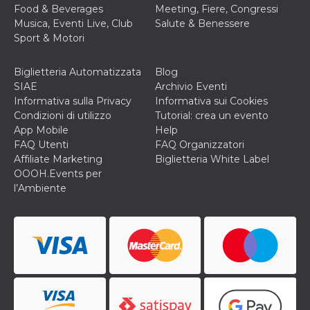
correttamente.
Food & Beverages
Meeting, Fiere, Congressi
Musica, Eventi Live, Club
Salute & Benessere
Storage declaration
Sport & Motori
Storage
Nome
Descrizione
type
Biglietteria Automatizzata
Blog
fbssls_314278995690155
Session
SIAE
Archivio Eventi
storage
Informativa sulla Privacy
Informativa sui Cookies
wpEmojiSettingsSupports
Session
Condizioni di utilizzo
Tutorial: crea un evento
storage
App Mobile
Help
cn_uc__
Local
FAQ Utenti
FAQ Organizzatori
storage
Affiliate Marketing
Biglietteria White Label
OOOH.Events per
l’Ambiente
Provider /
Nome
Scadenza
Descrizione
Dominio
c_user
4
Cookie di a
Meta
settimane
utente. Può
Platform Inc.
2 giorni
essere di se
.facebook.com