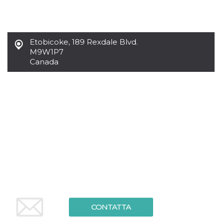
.oooh.events
browser accetti i
cookie.
PHPSESSID
Sessione
Cookie
PHP.net
generato da
oooh.events
Etobicoke
,
189 Rexdale Blvd.
applicazioni
basate sul
M9W1P7
linguaggio PHP.
Canada
Si tratta di un
identificatore
generico
utilizzato per
mantenere le
variabili di
sessione utente.
Normalmente è
un numero
generato in
modo casuale, il
modo in cui
viene utilizzato
può essere
specifico per il
sito, ma un
buon esempio è
mantenere uno
stato di accesso
per un utente
tra le pagine.
CONTATTA
m
1 anno 1
Questo cookie
Stripe