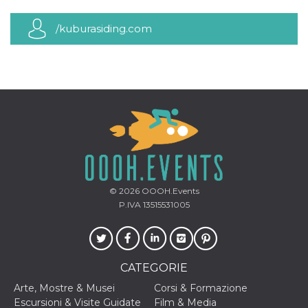
mese
viene
m.stripe.com
generalmente
utilizzato per le
/kuburasiding.com
prestazioni e
l'ottimizzazione
dei servizi di
elaborazione
dei pagamenti,
facilitando la
memorizzazione
dei contenuti
sul browser per
rendere le
pagine più
veloci.
CookieScriptConsent
4
Questo cookie
CookieScript
settimane
viene utilizzato
oooh.events
2 giorni
dal servizio
Cookie-
© 2026
OOOH.Events
Script.com per
ricordare le
P.IVA 13515531005
preferenze di
consenso sui
cookie dei
visitatori. È
necessario che il
banner dei
CATEGORIE
cookie di
Cookie-
Arte, Mostre & Musei
Corsi & Formazione
Script.com
funzioni
Escursioni & Visite Guidate
Film & Media