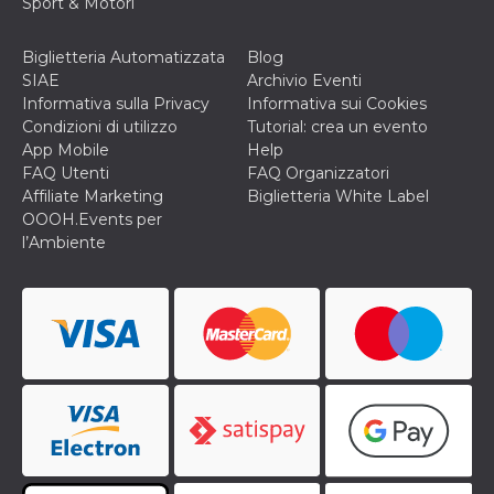
Sport & Motori
correttamente.
Storage declaration
Biglietteria Automatizzata
Blog
Storage
SIAE
Archivio Eventi
Nome
Descrizione
type
Informativa sulla Privacy
Informativa sui Cookies
Condizioni di utilizzo
Tutorial: crea un evento
fbssls_314278995690155
Session
storage
App Mobile
Help
FAQ Utenti
FAQ Organizzatori
wpEmojiSettingsSupports
Session
storage
Affiliate Marketing
Biglietteria White Label
OOOH.Events per
cn_uc__
Local
storage
l’Ambiente
Provider /
Nome
Scadenza
Descrizione
Dominio
c_user
4
Cookie di a
Meta
settimane
utente. Può
Platform Inc.
2 giorni
essere di se
.facebook.com