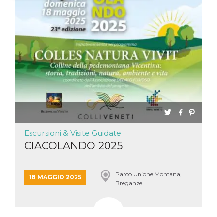
Necessari
Marketing
I cookie strettamente necessari o tecnici sono
indispensabili al funzionamento del sito. I
servizi qui presenti non potranno funzionare
senza.
Provider /
Nome
Scadenza
Descrizione
Dominio
cf_clearance
1 anno
Clearance
Cloudflare,
Cookie from
Inc.
CloudFlare
.oooh.events
stores the proof
of challenge
passed. It is
Escursioni & Visite Guidate
used to no
longer issue a
CIACOLANDO 2025
captcha or
jschallenge
challenge if
present. It is
Parco Unione Montana,
required to
18 MAGGIO 2025
reach origin
Breganze
server.
wordpress_test_cookie
Sessione
Cookie di
Automattic
Wordpress,
Inc.
verifica che il