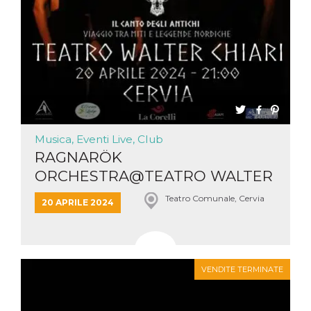
Musica, Eventi Live, Club
RAGNARÖK
ORCHESTRA@TEATRO WALTER
CHIARI – CERVIA (R...
Teatro Comunale, Cervia
20 APRILE 2024
VENDITE TERMINATE