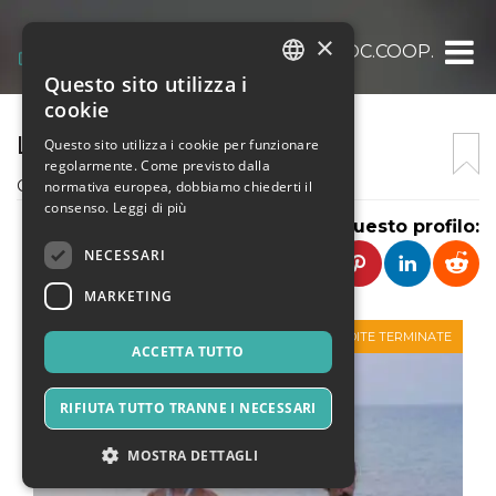
×
LA CORELLI SOC.COOP.
Questo sito utilizza i
ITALIAN
cookie
ENGLISH
LA CORELLI
Questo sito utilizza i cookie per funzionare
regolarmente. Come previsto dalla
SPANISH
Cooperativa di produzione musicale
normativa europea, dobbiamo chiederti il
consenso.
Leggi di più
Condividi questo profilo:
NECESSARI
MARKETING
VENDITE TERMINATE
ACCETTA TUTTO
RIFIUTA TUTTO TRANNE I NECESSARI
MOSTRA DETTAGLI