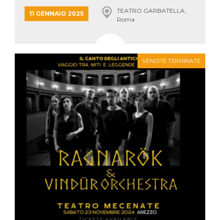
mese
viene
m.stripe.com
generalmente
TEATRO GARBATELLA,
11 GENNAIO 2025
utilizzato per le
Roma
prestazioni e
l'ottimizzazione
dei servizi di
elaborazione
dei pagamenti,
facilitando la
VENDITE TERMINATE
memorizzazione
dei contenuti
sul browser per
rendere le
pagine più
veloci.
CookieScriptConsent
4
Questo cookie
CookieScript
settimane
viene utilizzato
oooh.events
2 giorni
dal servizio
Cookie-
Script.com per
ricordare le
preferenze di
consenso sui
cookie dei
visitatori. È
necessario che il
banner dei
cookie di
Cookie-
Script.com
funzioni