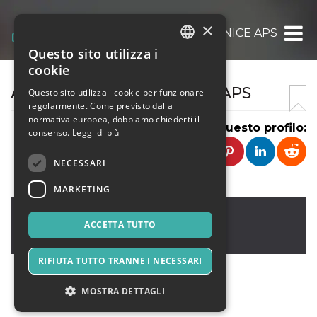
×
LA FENICE APS
Questo sito utilizza i
ITALIAN
cookie
ENGLISH
ASSOCIAZIONE LA FENICE APS
Questo sito utilizza i cookie per funzionare
regolarmente. Come previsto dalla
SPANISH
normativa europea, dobbiamo chiederti il
Condividi questo profilo:
consenso.
Leggi di più
NECESSARI
MARKETING
Camponogara
,
Via Venezia 58/B
30010
ACCETTA TUTTO
Italia
RIFIUTA TUTTO TRANNE I NECESSARI
MOSTRA DETTAGLI