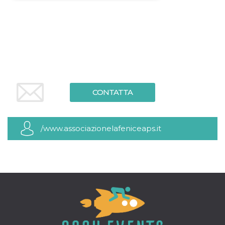
Necessari
Marketing
I cookie strettamente necessari o tecnici sono
indispensabili al funzionamento del sito. I
servizi qui presenti non potranno funzionare
senza.
Provider /
Nome
Scadenza
Descrizione
Dominio
CONTATTA
cf_clearance
1 anno
Clearance
Cloudflare,
Cookie from
Inc.
CloudFlare
.oooh.events
stores the proof
of challenge
/www.associazionelafeniceaps.it
passed. It is
used to no
longer issue a
captcha or
jschallenge
challenge if
present. It is
required to
reach origin
server.
wordpress_test_cookie
Sessione
Cookie di
Automattic
Wordpress,
Inc.
verifica che il