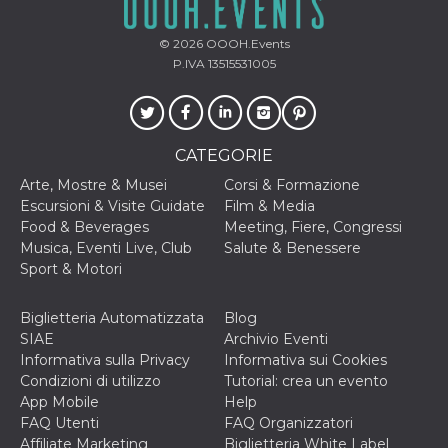
.oooh.events
browser accetti i
cookie.
© 2026
OOOH.Events
PHPSESSID
Sessione
Cookie
PHP.net
P.IVA 13515531005
generato da
oooh.events
applicazioni
basate sul
linguaggio PHP.
Si tratta di un
identificatore
CATEGORIE
generico
utilizzato per
mantenere le
Arte, Mostre & Musei
Corsi & Formazione
variabili di
Escursioni & Visite Guidate
Film & Media
sessione utente.
Normalmente è
Food & Beverages
Meeting, Fiere, Congressi
un numero
Musica, Eventi Live, Club
Salute & Benessere
generato in
modo casuale, il
Sport & Motori
modo in cui
viene utilizzato
può essere
Biglietteria Automatizzata
Blog
specifico per il
sito, ma un
SIAE
Archivio Eventi
buon esempio è
Informativa sulla Privacy
Informativa sui Cookies
mantenere uno
stato di accesso
Condizioni di utilizzo
Tutorial: crea un evento
per un utente
App Mobile
Help
tra le pagine.
FAQ Utenti
FAQ Organizzatori
m
1 anno 1
Questo cookie
Stripe
Affiliate Marketing
Biglietteria White Label