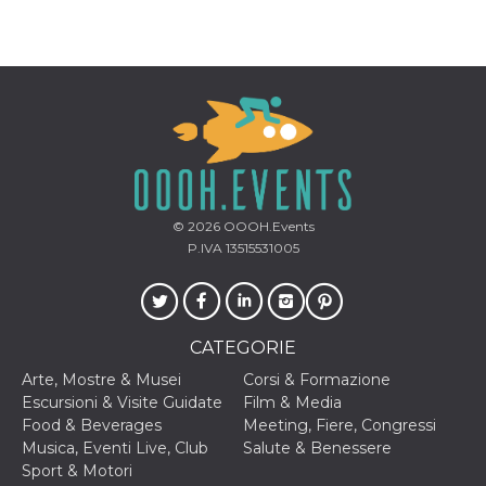
per un utente
tra le pagine.
CookieScriptConsent
4
Questo cookie
CookieScript
settimane
viene utilizzato
oooh.events
2 giorni
dal servizio
Cookie-
Script.com per
ricordare le
preferenze di
consenso sui
cookie dei
visitatori. È
necessario che il
© 2026
OOOH.Events
banner dei
cookie di
P.IVA 13515531005
Cookie-
Script.com
funzioni
correttamente.
m
1 anno 1
Questo cookie
Stripe
CATEGORIE
mese
viene
m.stripe.com
generalmente
Arte, Mostre & Musei
Corsi & Formazione
utilizzato per le
prestazioni e
Escursioni & Visite Guidate
Film & Media
l'ottimizzazione
Food & Beverages
Meeting, Fiere, Congressi
dei servizi di
elaborazione
Musica, Eventi Live, Club
Salute & Benessere
dei pagamenti,
Sport & Motori
facilitando la