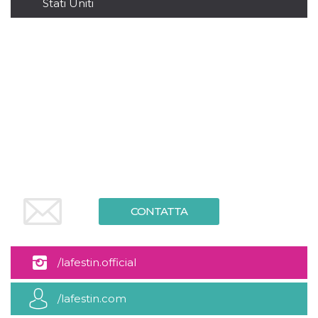
Stati Uniti
server.
wordpress_test_cookie
Sessione
Cookie di
Automattic
Wordpress,
Inc.
verifica che il
.oooh.events
browser accetti i
cookie.
PHPSESSID
Sessione
Cookie
PHP.net
generato da
oooh.events
applicazioni
basate sul
linguaggio PHP.
Si tratta di un
identificatore
generico
utilizzato per
mantenere le
variabili di
sessione utente.
Normalmente è
CONTATTA
un numero
generato in
modo casuale, il
modo in cui
viene utilizzato
/lafestin.official
può essere
specifico per il
sito, ma un
/lafestin.com
buon esempio è
mantenere uno
stato di accesso