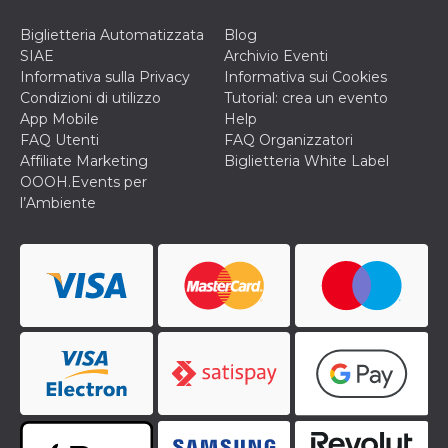
memorizzazione
dei contenuti
sul browser per
Biglietteria Automatizzata
Blog
rendere le
SIAE
Archivio Eventi
pagine più
veloci.
Informativa sulla Privacy
Informativa sui Cookies
Condizioni di utilizzo
Tutorial: crea un evento
Storage declaration
App Mobile
Help
FAQ Utenti
FAQ Organizzatori
Nome
Storage type
Descrizione
Affiliate Marketing
Biglietteria White Label
wpEmojiSettingsSupports
Archiviazione
OOOH.Events per
di sessione
l’Ambiente
cn_uc__
Archiviazione
locale
fbssls_314278995690155
Archiviazione
di sessione
Provider /
Nome
Scadenza
Descrizione
Dominio
__Secure-
.youtube.com
5 mesi 4
YNID
settimane
Provider /
Nome
Scadenza
Descrizione
Dominio