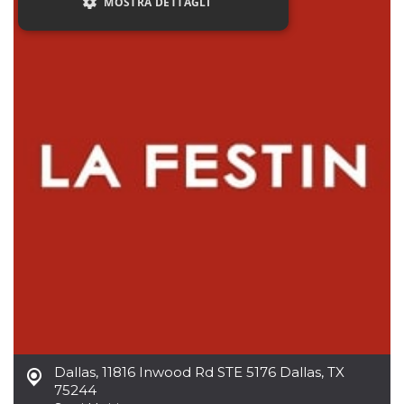
MOSTRA DETTAGLI
Necessari
Marketing
Non classificati
I cookie strettamente necessari o tecnici sono
indispensabili al funzionamento del sito. I
servizi qui presenti non potranno funzionare
senza.
Provider /
Nome
Scadenza
Descrizione
Dominio
cf_clearance
1 anno
Clearance
Cloudflare,
Cookie from
Inc.
CloudFlare
.oooh.events
stores the proof
of challenge
passed. It is
used to no
longer issue a
captcha or
jschallenge
challenge if
Dallas
,
11816 Inwood Rd STE 5176 Dallas, TX
present. It is
75244
required to
reach origin