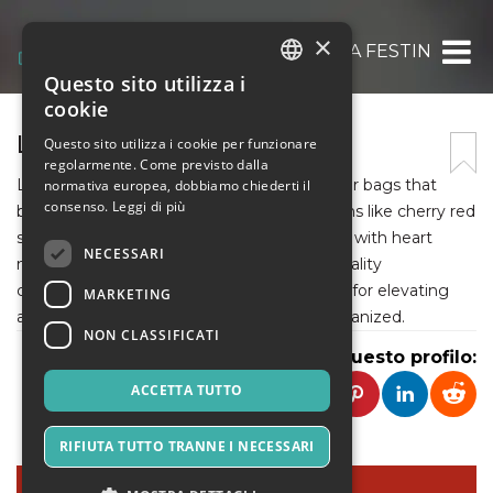
×
LA FESTIN
Questo sito utilizza i
ITALIAN
cookie
ENGLISH
LA FESTIN
Questo sito utilizza i cookie per funzionare
regolarmente. Come previsto dalla
SPANISH
LA FESTIN creates elegant women's leather bags that
normativa europea, dobbiamo chiederti il
consenso.
Leggi di più
blend style and practicality. Featuring options like cherry red
shoulder bags and the unique shoulder bag with heart
NECESSARI
mirror, each design stands out with high-quality
craftsmanship and timeless appeal. Perfect for elevating
MARKETING
any outfit while keeping your essentials organized.
NON CLASSIFICATI
Condividi questo profilo:
ACCETTA TUTTO
RIFIUTA TUTTO TRANNE I NECESSARI