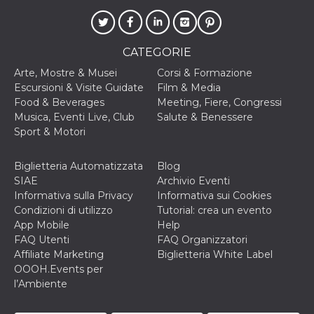
.oooh.events
browser accetti i
cookie.
PHPSESSID
Sessione
Cookie
PHP.net
generato da
oooh.events
CATEGORIE
applicazioni
basate sul
Arte, Mostre & Musei
Corsi & Formazione
linguaggio PHP.
Escursioni & Visite Guidate
Film & Media
Si tratta di un
identificatore
Food & Beverages
Meeting, Fiere, Congressi
generico
Musica, Eventi Live, Club
Salute & Benessere
utilizzato per
mantenere le
Sport & Motori
variabili di
sessione utente.
Normalmente è
Biglietteria Automatizzata
Blog
un numero
generato in
SIAE
Archivio Eventi
modo casuale, il
Informativa sulla Privacy
Informativa sui Cookies
modo in cui
viene utilizzato
Condizioni di utilizzo
Tutorial: crea un evento
può essere
App Mobile
Help
specifico per il
sito, ma un
FAQ Utenti
FAQ Organizzatori
buon esempio è
Affiliate Marketing
Biglietteria White Label
mantenere uno
stato di accesso
OOOH.Events per
per un utente
l’Ambiente
tra le pagine.
m
1 anno 1
Questo cookie
Stripe