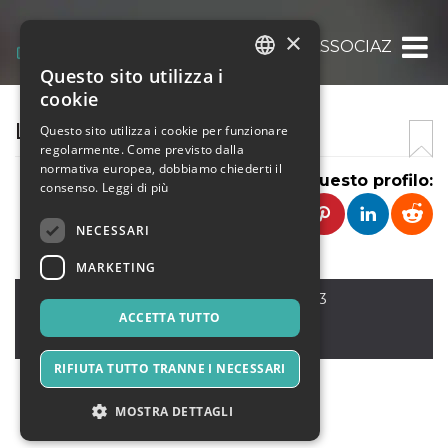
×
LA FORZA IN PASSERELLA ASSOCIAZIONE
Questo sito utilizza i
ITALIAN
cookie
ENGLISH
LA FORZA IN PASSERELLA
Questo sito utilizza i cookie per funzionare
regolarmente. Come previsto dalla
SPANISH
normativa europea, dobbiamo chiederti il
Condividi questo profilo:
consenso.
Leggi di più
NECESSARI
MARKETING
San Biagio di Callalta
,
Via Venezia 13
31048
ACCETTA TUTTO
Italia
RIFIUTA TUTTO TRANNE I NECESSARI
MOSTRA DETTAGLI