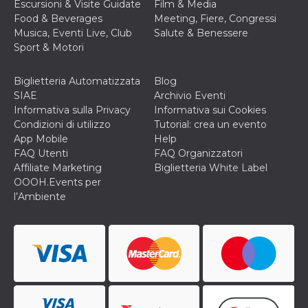
correttamente.
Escursioni & Visite Guidate
Film & Media
Food & Beverages
Meeting, Fiere, Congressi
Storage declaration
Musica, Eventi Live, Club
Salute & Benessere
Sport & Motori
Storage
Nome
Descrizione
type
fbssls_314278995690155
Session
Biglietteria Automatizzata
Blog
storage
SIAE
Archivio Eventi
wpEmojiSettingsSupports
Session
Informativa sulla Privacy
Informativa sui Cookies
storage
Condizioni di utilizzo
Tutorial: crea un evento
App Mobile
Help
cn_uc__
Local
storage
FAQ Utenti
FAQ Organizzatori
Affiliate Marketing
Biglietteria White Label
OOOH.Events per
l’Ambiente
Provider /
Nome
Scadenza
Descrizione
Dominio
c_user
4
Cookie di a
Meta
settimane
utente. Può
Platform Inc.
2 giorni
essere di se
.facebook.com