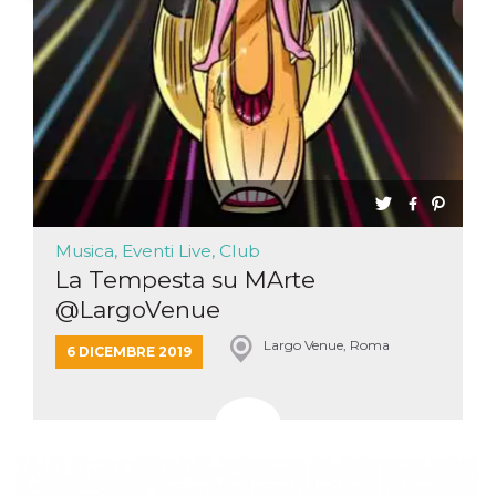
Necessari
Marketing
I cookie strettamente necessari o tecnici sono
indispensabili al funzionamento del sito. I
servizi qui presenti non potranno funzionare
senza.
Provider /
Nome
Scadenza
Descrizione
Dominio
cf_clearance
1 anno
Clearance
Cloudflare,
Cookie from
Inc.
CloudFlare
Musica, Eventi Live, Club
.oooh.events
stores the proof
La Tempesta su MArte
of challenge
passed. It is
@LargoVenue
used to no
longer issue a
captcha or
Largo Venue, Roma
6 DICEMBRE 2019
jschallenge
challenge if
present. It is
required to
reach origin
server.
wordpress_test_cookie
Sessione
Cookie di
Automattic
Wordpress,
Inc.
verifica che il