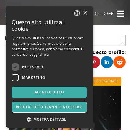
×
LA TEMPESTA S.N.C. DI DAVIDE TOFFOLO &
Questo sito utilizza i
ITALIAN
cookie
ENGLISH
LA TEMPESTA
Questo sito utilizza i cookie per funzionare
regolarmente. Come previsto dalla
SPANISH
normativa europea, dobbiamo chiederti il
Condividi questo profilo:
consenso.
Leggi di più
NECESSARI
MARKETING
VENDITE TERMINATE
ACCETTA TUTTO
RIFIUTA TUTTO TRANNE I NECESSARI
MOSTRA DETTAGLI