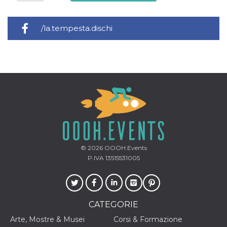
mese
viene
m.stripe.com
generalmente
utilizzato per le
prestazioni e
/la.tempesta.dischi
l'ottimizzazione
dei servizi di
elaborazione
dei pagamenti,
facilitando la
memorizzazione
dei contenuti
sul browser per
rendere le
pagine più
veloci.
CookieScriptConsent
4
Questo cookie
CookieScript
settimane
viene utilizzato
oooh.events
2 giorni
dal servizio
Cookie-
Script.com per
© 2026
OOOH.Events
ricordare le
preferenze di
P.IVA 13515531005
consenso sui
cookie dei
visitatori. È
necessario che il
banner dei
cookie di
CATEGORIE
Cookie-
Script.com
Arte, Mostre & Musei
Corsi & Formazione
funzioni