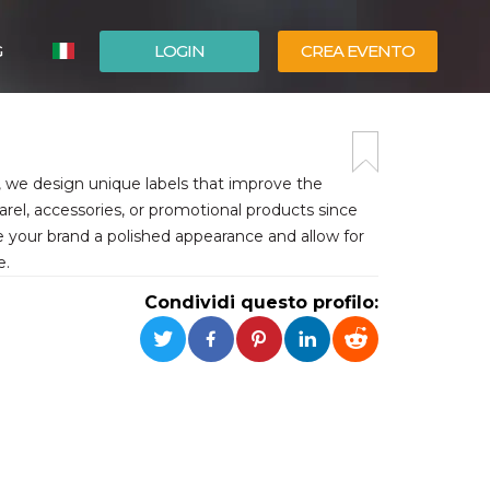
G
LOGIN
CREA EVENTO
ESPAÑOL
ENGLISH
 we design unique labels that improve the
arel, accessories, or promotional products since
e your brand a polished appearance and allow for
e.
Condividi questo profilo: