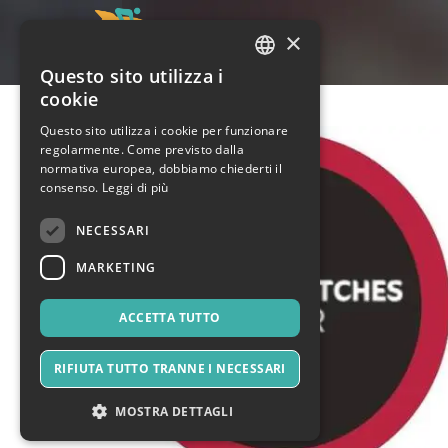
×
Questo sito utilizza i
ITALIAN
cookie
ENGLISH
Questo sito utilizza i cookie per funzionare
regolarmente. Come previsto dalla
SPANISH
normativa europea, dobbiamo chiederti il
consenso.
Leggi di più
NECESSARI
MARKETING
ACCETTA TUTTO
RIFIUTA TUTTO TRANNE I NECESSARI
MOSTRA DETTAGLI