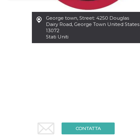
Necessari
Marketing
George town
,
Street: 4250 Douglas
I cookie strettamente necessari o tecnici sono
Dairy Road, George Town United States
indispensabili al funzionamento del sito. I
13072
servizi qui presenti non potranno funzionare
Stati Uniti
senza.
Provider /
Nome
Scadenza
Descrizione
Dominio
cf_clearance
1 anno
Clearance
Cloudflare,
Cookie from
Inc.
CloudFlare
.oooh.events
stores the proof
of challenge
passed. It is
used to no
longer issue a
captcha or
jschallenge
challenge if
present. It is
required to
reach origin
server.
CONTATTA
wordpress_test_cookie
Sessione
Cookie di
Automattic
Wordpress,
Inc.
verifica che il