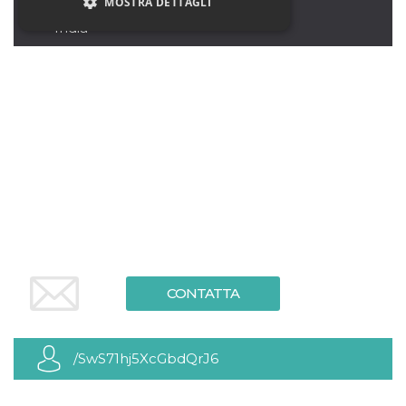
MOSTRA DETTAGLI
456001
India
Necessari
Marketing
Non classificati
I cookie strettamente necessari o tecnici sono
indispensabili al funzionamento del sito. I
servizi qui presenti non potranno funzionare
senza.
Provider /
Nome
Scadenza
Descrizione
Dominio
cf_clearance
1 anno
Clearance
Cloudflare,
Cookie from
Inc.
CloudFlare
.oooh.events
stores the proof
of challenge
CONTATTA
passed. It is
used to no
longer issue a
captcha or
jschallenge
/SwS71hj5XcGbdQrJ6
challenge if
present. It is
required to
reach origin