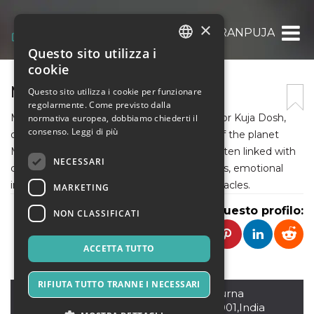
×
MANGALDOSHNIVARANPUJA
Questo sito utilizza i
ITALIAN
cookie
ENGLISH
MANGALDOSHPUJA
Questo sito utilizza i cookie per funzionare
regolarmente. Come previsto dalla
SPANISH
Mangal Dosh, also known as Manglik Dosh or Kuja Dosh,
normativa europea, dobbiamo chiederti il
consenso.
Leggi di più
occurs due to the unfavorable placement of the planet
Mars in a person’s birth chart. This dosh is often linked with
NECESSARI
challenges in marriage, strained relationships, emotional
instability, aggression, and professional obstacles.
MARKETING
Condividi questo profilo:
NON CLASSIFICATI
ACCETTA TUTTO
RIFIUTA TUTTO TRANNE I NECESSARI
ujjain
,
530/2,Gadkalika Road,Annpurna
Nagar,Ujjain,Madhya Pradesh,456001,India