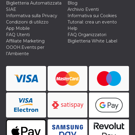
Biglietteria Automatizzata
Blog
per un utente
tra le pagine.
SIAE
Archivio Eventi
Informativa sulla Privacy
Informativa sui Cookies
CookieScriptConsent
4
Questo cookie
CookieScript
settimane
viene utilizzato
oooh.events
Condizioni di utilizzo
Tutorial: crea un evento
2 giorni
dal servizio
App Mobile
Help
Cookie-
Script.com per
FAQ Utenti
FAQ Organizzatori
ricordare le
Affiliate Marketing
Biglietteria White Label
preferenze di
consenso sui
OOOH.Events per
cookie dei
l’Ambiente
visitatori. È
necessario che il
banner dei
cookie di
Cookie-
Script.com
funzioni
correttamente.
m
1 anno 1
Questo cookie
Stripe
mese
viene
m.stripe.com
generalmente
utilizzato per le
prestazioni e
l'ottimizzazione
dei servizi di
elaborazione
dei pagamenti,
facilitando la