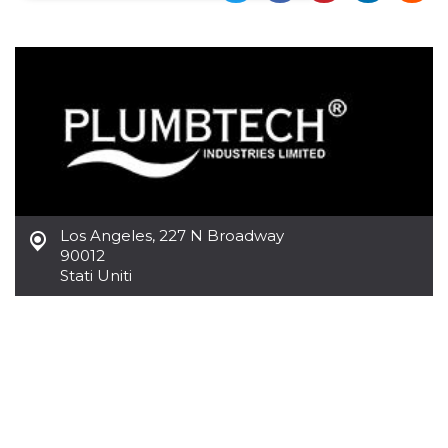
Necessari
Marketing
I cookie strettamente necessari o tecnici sono
indispensabili al funzionamento del sito. I
servizi qui presenti non potranno funzionare
senza.
Provider /
Nome
Scadenza
Descrizione
Dominio
cf_clearance
1 anno
Clearance
Cloudflare,
Cookie from
Inc.
CloudFlare
.oooh.events
Los Angeles
,
227 N Broadway
stores the proof
of challenge
90012
passed. It is
Stati Uniti
used to no
longer issue a
captcha or
jschallenge
challenge if
present. It is
required to
reach origin
server.
wordpress_test_cookie
Sessione
Cookie di
Automattic
Wordpress,
Inc.
verifica che il