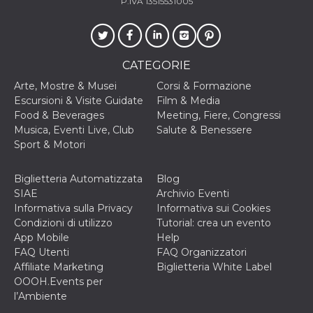
P.IVA 13515531005
mese
viene
m.stripe.com
generalmente
utilizzato per le
prestazioni e
l'ottimizzazione
dei servizi di
elaborazione
CATEGORIE
dei pagamenti,
facilitando la
Arte, Mostre & Musei
Corsi & Formazione
memorizzazione
dei contenuti
Escursioni & Visite Guidate
Film & Media
sul browser per
Food & Beverages
Meeting, Fiere, Congressi
rendere le
pagine più
Musica, Eventi Live, Club
Salute & Benessere
veloci.
Sport & Motori
CookieScriptConsent
4
Questo cookie
CookieScript
settimane
viene utilizzato
oooh.events
Biglietteria Automatizzata
Blog
2 giorni
dal servizio
Cookie-
SIAE
Archivio Eventi
Script.com per
Informativa sulla Privacy
Informativa sui Cookies
ricordare le
preferenze di
Condizioni di utilizzo
Tutorial: crea un evento
consenso sui
App Mobile
Help
cookie dei
visitatori. È
FAQ Utenti
FAQ Organizzatori
necessario che il
Affiliate Marketing
Biglietteria White Label
banner dei
cookie di
OOOH.Events per
Cookie-
l’Ambiente
Script.com
funzioni