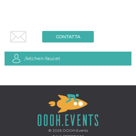
.oooh.events
browser accetti i
cookie.
PHPSESSID
Sessione
Cookie
PHP.net
generato da
oooh.events
applicazioni
basate sul
linguaggio PHP.
CONTATTA
Si tratta di un
identificatore
generico
utilizzato per
mantenere le
/kitchen-faucet
variabili di
sessione utente.
Normalmente è
un numero
generato in
modo casuale, il
modo in cui
viene utilizzato
può essere
specifico per il
sito, ma un
buon esempio è
mantenere uno
stato di accesso
per un utente
tra le pagine.
© 2026
OOOH.Events
m
1 anno 1
Questo cookie
Stripe