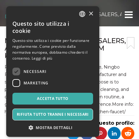
×
MANUFACTURERS, WHOLESALERS, AND SU
Questo sito utilizza i
ITALIAN
cookie
ENGLISH
MANUFACTURERS, WHOLESALERS,
Questo sito utilizza i cookie per funzionare
regolarmente. Come previsto dalla
AND SUPPLIERS OF CUSTOM
SPANISH
normativa europea, dobbiamo chiederti il
KITCHEN FAUCETS
consenso.
Leggi di più
Providing wholesale Kitchen Faucets for sale, Ningbo
NECESSARI
Plumbtech Trade Co., Ltd. is a leading manufacturer and
supplier of China Kitchen Faucets. Their purpose is to
MARKETING
provide a source of clean water for cooking, cleaning, and
drinking. When it comes to your daily kitchen routine, a
ACCETTA TUTTO
good kitchen faucet can make a huge difference.More info:
https://www.nbplumbtech.com/product/kitchen-faucet/
RIFIUTA TUTTO TRANNE I NECESSARI
Condividi questo profilo:
MOSTRA DETTAGLI