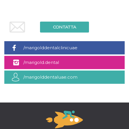
mese
viene
m.stripe.com
generalmente
utilizzato per le
prestazioni e
l'ottimizzazione
dei servizi di
elaborazione
CONTATTA
dei pagamenti,
facilitando la
memorizzazione
dei contenuti
sul browser per
/marigolddentalclinicuae
rendere le
pagine più
veloci.
/marigold.dental
CookieScriptConsent
4
Questo cookie
CookieScript
settimane
viene utilizzato
oooh.events
2 giorni
dal servizio
/marigolddentaluae.com
Cookie-
Script.com per
ricordare le
preferenze di
consenso sui
cookie dei
visitatori. È
necessario che il
banner dei
cookie di
Cookie-
Script.com
funzioni