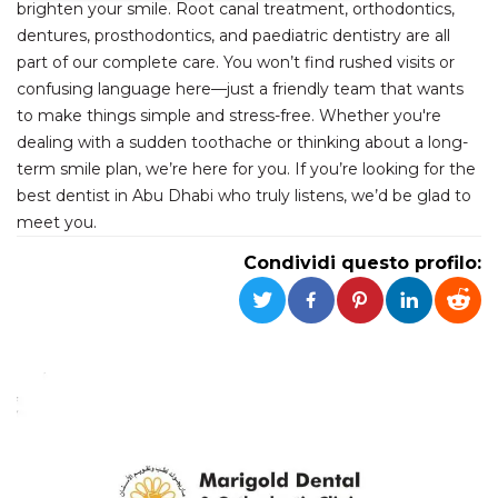
brighten your smile. Root canal treatment, orthodontics,
dentures, prosthodontics, and paediatric dentistry are all
Necessari
Marketing
part of our complete care. You won’t find rushed visits or
I cookie strettamente necessari o tecnici sono
confusing language here—just a friendly team that wants
indispensabili al funzionamento del sito. I
to make things simple and stress-free. Whether you're
servizi qui presenti non potranno funzionare
senza.
dealing with a sudden toothache or thinking about a long-
Provider /
term smile plan, we’re here for you. If you’re looking for the
Nome
Scadenza
Descrizione
Dominio
best dentist in Abu Dhabi who truly listens, we’d be glad to
cf_clearance
1 anno
Clearance
Cloudflare,
meet you.
Cookie from
Inc.
CloudFlare
.oooh.events
Condividi questo profilo:
stores the proof
of challenge
passed. It is
used to no
longer issue a
captcha or
jschallenge
challenge if
present. It is
required to
reach origin
server.
wordpress_test_cookie
Sessione
Cookie di
Automattic
Wordpress,
Inc.
verifica che il