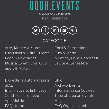
correttamente.
Storage declaration
© 2026
OOOH.Events
Storage
P.IVA 13515531005
Nome
Descrizione
type
fbssls_314278995690155
Session
storage
wpEmojiSettingsSupports
Session
CATEGORIE
storage
Arte, Mostre & Musei
Corsi & Formazione
cn_uc__
Local
storage
Escursioni & Visite Guidate
Film & Media
Food & Beverages
Meeting, Fiere, Congressi
Musica, Eventi Live, Club
Salute & Benessere
Sport & Motori
Biglietteria Automatizzata
Blog
SIAE
Archivio Eventi
Informativa sulla Privacy
Informativa sui Cookies
Provider /
Nome
Scadenza
Descrizione
Dominio
Condizioni di utilizzo
Tutorial: crea un evento
App Mobile
Help
c_user
4
Cookie di a
Meta
settimane
utente. Può
Platform Inc.
FAQ Utenti
FAQ Organizzatori
2 giorni
essere di se
.facebook.com