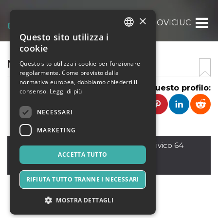
×
MARIO ODOVICIUC
Questo sito utilizza i
ITALIAN
cookie
ENGLISH
MARIO ODOVICIUC
Questo sito utilizza i cookie per funzionare
regolarmente. Come previsto dalla
SPANISH
normativa europea, dobbiamo chiederti il
Condividi questo profilo:
consenso.
Leggi di più
NECESSARI
MARKETING
Ponte san nicolo&#;
,
Via Roma n. Civico 64
35020
ACCETTA TUTTO
Italia
RIFIUTA TUTTO TRANNE I NECESSARI
MOSTRA DETTAGLI