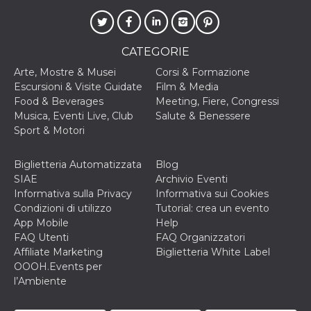
.oooh.events
browser accetti i
cookie.
PHPSESSID
Sessione
Cookie
PHP.net
generato da
oooh.events
CATEGORIE
applicazioni
basate sul
Arte, Mostre & Musei
Corsi & Formazione
linguaggio PHP.
Escursioni & Visite Guidate
Film & Media
Si tratta di un
identificatore
Food & Beverages
Meeting, Fiere, Congressi
generico
Musica, Eventi Live, Club
Salute & Benessere
utilizzato per
mantenere le
Sport & Motori
variabili di
sessione utente.
Normalmente è
Biglietteria Automatizzata
Blog
un numero
generato in
SIAE
Archivio Eventi
modo casuale, il
Informativa sulla Privacy
Informativa sui Cookies
modo in cui
viene utilizzato
Condizioni di utilizzo
Tutorial: crea un evento
può essere
App Mobile
Help
specifico per il
sito, ma un
FAQ Utenti
FAQ Organizzatori
buon esempio è
Affiliate Marketing
Biglietteria White Label
mantenere uno
stato di accesso
OOOH.Events per
per un utente
l’Ambiente
tra le pagine.
m
1 anno 1
Questo cookie
Stripe