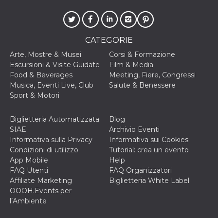
mese
viene
m.stripe.com
generalmente
utilizzato per le
prestazioni e
l'ottimizzazione
dei servizi di
CATEGORIE
elaborazione
dei pagamenti,
Arte, Mostre & Musei
Corsi & Formazione
facilitando la
memorizzazione
Escursioni & Visite Guidate
Film & Media
dei contenuti
Food & Beverages
Meeting, Fiere, Congressi
sul browser per
rendere le
Musica, Eventi Live, Club
Salute & Benessere
pagine più
Sport & Motori
veloci.
CookieScriptConsent
4
Questo cookie
CookieScript
settimane
viene utilizzato
oooh.events
Biglietteria Automatizzata
Blog
2 giorni
dal servizio
SIAE
Archivio Eventi
Cookie-
Script.com per
Informativa sulla Privacy
Informativa sui Cookies
ricordare le
Condizioni di utilizzo
Tutorial: crea un evento
preferenze di
consenso sui
App Mobile
Help
cookie dei
FAQ Utenti
FAQ Organizzatori
visitatori. È
necessario che il
Affiliate Marketing
Biglietteria White Label
banner dei
OOOH.Events per
cookie di
Cookie-
l’Ambiente
Script.com
funzioni