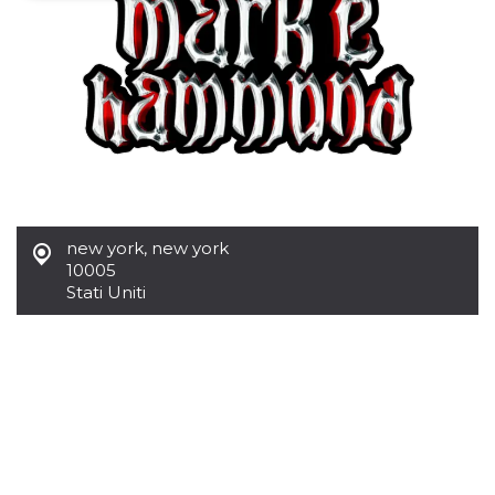
Necessari
Marketing
I cookie strettamente necessari o tecnici sono
indispensabili al funzionamento del sito. I
servizi qui presenti non potranno funzionare
senza.
Provider /
Nome
Scadenza
Descrizione
Dominio
cf_clearance
1 anno
Clearance
Cloudflare,
Cookie from
Inc.
CloudFlare
new york
,
new york
.oooh.events
stores the proof
10005
of challenge
Stati Uniti
passed. It is
used to no
longer issue a
captcha or
jschallenge
challenge if
present. It is
required to
reach origin
server.
wordpress_test_cookie
Sessione
Cookie di
Automattic
Wordpress,
Inc.
verifica che il