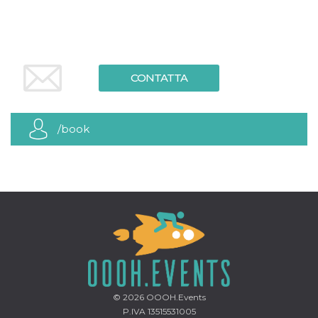
.oooh.events
browser accetti i
cookie.
PHPSESSID
Sessione
Cookie
PHP.net
generato da
oooh.events
applicazioni
basate sul
CONTATTA
linguaggio PHP.
Si tratta di un
identificatore
generico
utilizzato per
/book
mantenere le
variabili di
sessione utente.
Normalmente è
un numero
generato in
modo casuale, il
modo in cui
viene utilizzato
può essere
specifico per il
sito, ma un
buon esempio è
mantenere uno
stato di accesso
per un utente
tra le pagine.
© 2026
OOOH.Events
m
1 anno 1
Questo cookie
Stripe
P.IVA 13515531005