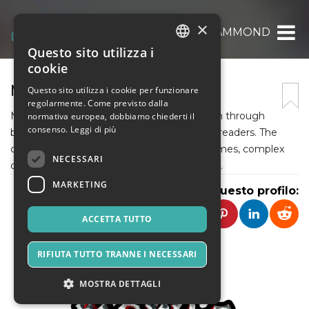
×
MARK E HAMMOND
Questo sito utilizza i
ITALIAN
cookie
ENGLISH
MARK E HAMMOND
Questo sito utilizza i cookie per funzionare
regolarmente. Come previsto dalla
SPANISH
Mark E. Hammond presents gripping fiction through
normativa europea, dobbiamo chiederti il
consenso.
Leggi di più
best psychological thriller books for serious readers. The
collection delivers mental tension, dark themes, complex
NECESSARI
characters, and suspense-driven storytelling.
MARKETING
Condividi questo profilo:
ACCETTA TUTTO
RIFIUTA TUTTO TRANNE I NECESSARI
MOSTRA DETTAGLI