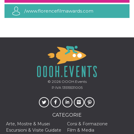
.oooh.events
browser accetti i
cookie.
/www.florencefilmawards.com
PHPSESSID
Sessione
Cookie
PHP.net
generato da
oooh.events
applicazioni
basate sul
linguaggio PHP.
Si tratta di un
identificatore
generico
utilizzato per
mantenere le
variabili di
sessione utente.
Normalmente è
un numero
generato in
modo casuale, il
© 2026
OOOH.Events
modo in cui
P.IVA 13515531005
viene utilizzato
può essere
specifico per il
sito, ma un
buon esempio è
mantenere uno
stato di accesso
CATEGORIE
per un utente
tra le pagine.
Arte, Mostre & Musei
Corsi & Formazione
Escursioni & Visite Guidate
Film & Media
m
1 anno 1
Questo cookie
Stripe