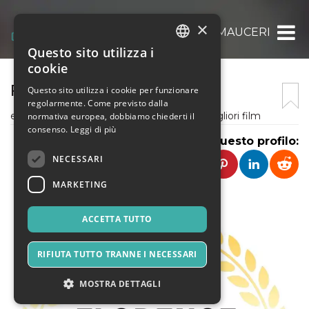
×
MASSIMILIANO MAUCERI
Questo sito utilizza i
ITALIAN
cookie
ENGLISH
FLORENCE FILM AWARDS
Questo sito utilizza i cookie per funzionare
regolarmente. Come previsto dalla
SPANISH
evento annuale premiazione proiezione migliori film
normativa europea, dobbiamo chiederti il
consenso.
Leggi di più
Condividi questo profilo:
NECESSARI
MARKETING
ACCETTA TUTTO
RIFIUTA TUTTO TRANNE I NECESSARI
MOSTRA DETTAGLI