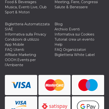
mese
viene
m.stripe.com
Food & Beverages
Meeting, Fiere, Congressi
generalmente
Musica, Eventi Live, Club
Salute & Benessere
utilizzato per le
prestazioni e
Sport & Motori
l'ottimizzazione
dei servizi di
elaborazione
Biglietteria Automatizzata
Blog
dei pagamenti,
facilitando la
SIAE
Archivio Eventi
memorizzazione
Informativa sulla Privacy
Informativa sui Cookies
dei contenuti
sul browser per
Condizioni di utilizzo
Tutorial: crea un evento
rendere le
App Mobile
Help
pagine più
veloci.
FAQ Utenti
FAQ Organizzatori
Affiliate Marketing
Biglietteria White Label
CookieScriptConsent
4
Questo cookie
CookieScript
settimane
viene utilizzato
oooh.events
OOOH.Events per
2 giorni
dal servizio
l’Ambiente
Cookie-
Script.com per
ricordare le
preferenze di
consenso sui
cookie dei
visitatori. È
necessario che il
banner dei
cookie di
Cookie-
Script.com
funzioni