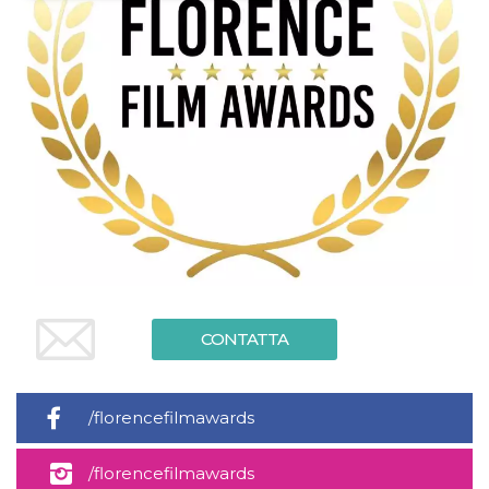
Necessari
Marketing
I cookie strettamente necessari o tecnici sono
indispensabili al funzionamento del sito. I
servizi qui presenti non potranno funzionare
senza.
Provider /
Nome
Scadenza
Descrizione
Dominio
cf_clearance
1 anno
Clearance
Cloudflare,
Cookie from
Inc.
CloudFlare
.oooh.events
stores the proof
of challenge
passed. It is
used to no
longer issue a
captcha or
CONTATTA
jschallenge
challenge if
present. It is
required to
reach origin
/florencefilmawards
server.
wordpress_test_cookie
Sessione
Cookie di
Automattic
/florencefilmawards
Wordpress,
Inc.
verifica che il