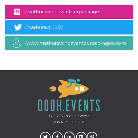
mese
viene
m.stripe.com
generalmente
utilizzato per le
/mathuravrindavantourpackages
prestazioni e
l'ottimizzazione
dei servizi di
elaborazione
/mathuravri4237
dei pagamenti,
facilitando la
memorizzazione
/www.mathuravrindavantourpackages.com
dei contenuti
sul browser per
rendere le
pagine più
veloci.
CookieScriptConsent
4
Questo cookie
CookieScript
settimane
viene utilizzato
oooh.events
2 giorni
dal servizio
Cookie-
Script.com per
ricordare le
preferenze di
consenso sui
cookie dei
visitatori. È
necessario che il
© 2026
OOOH.Events
banner dei
cookie di
P.IVA 13515531005
Cookie-
Script.com
funzioni