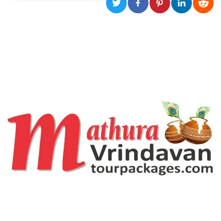
Necessari
Marketing
I cookie strettamente necessari o tecnici sono
indispensabili al funzionamento del sito. I
servizi qui presenti non potranno funzionare
senza.
Provider /
Nome
Scadenza
Descrizione
Dominio
cf_clearance
1 anno
Clearance
Cloudflare,
Cookie from
Inc.
CloudFlare
.oooh.events
stores the proof
of challenge
passed. It is
used to no
longer issue a
captcha or
jschallenge
challenge if
present. It is
required to
reach origin
server.
wordpress_test_cookie
Sessione
Cookie di
Automattic
Wordpress,
Inc.
verifica che il