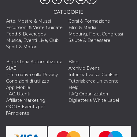
correttamente.
Storage declaration
CATEGORIE
Arte, Mostre & Musei
Corsi & Formazione
Storage
Nome
Descrizione
type
Escursioni & Visite Guidate
Film & Media
Food & Beverages
Meeting, Fiere, Congressi
fbssls_314278995690155
Session
storage
Musica, Eventi Live, Club
Salute & Benessere
Sport & Motori
wpEmojiSettingsSupports
Session
storage
Biglietteria Automatizzata
Blog
cn_uc__
Local
storage
SIAE
Archivio Eventi
Informativa sulla Privacy
Informativa sui Cookies
Condizioni di utilizzo
Tutorial: crea un evento
App Mobile
Help
FAQ Utenti
FAQ Organizzatori
Affiliate Marketing
Biglietteria White Label
OOOH.Events per
l’Ambiente
Provider /
Nome
Scadenza
Descrizione
Dominio
c_user
4
Cookie di a
Meta
settimane
utente. Può
Platform Inc.
2 giorni
essere di se
.facebook.com