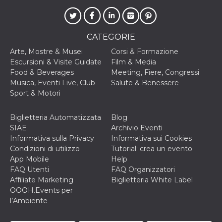
.oooh.events
browser accetti i
cookie.
PHPSESSID
Sessione
Cookie
PHP.net
generato da
oooh.events
CATEGORIE
applicazioni
basate sul
Arte, Mostre & Musei
Corsi & Formazione
linguaggio PHP.
Escursioni & Visite Guidate
Film & Media
Si tratta di un
identificatore
Food & Beverages
Meeting, Fiere, Congressi
generico
Musica, Eventi Live, Club
Salute & Benessere
utilizzato per
mantenere le
Sport & Motori
variabili di
sessione utente.
Normalmente è
Biglietteria Automatizzata
Blog
un numero
generato in
SIAE
Archivio Eventi
modo casuale, il
Informativa sulla Privacy
Informativa sui Cookies
modo in cui
viene utilizzato
Condizioni di utilizzo
Tutorial: crea un evento
può essere
App Mobile
Help
specifico per il
sito, ma un
FAQ Utenti
FAQ Organizzatori
buon esempio è
Affiliate Marketing
Biglietteria White Label
mantenere uno
stato di accesso
OOOH.Events per
per un utente
l’Ambiente
tra le pagine.
m
1 anno 1
Questo cookie
Stripe