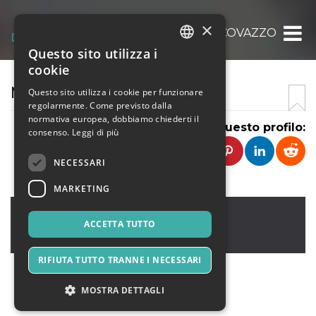
×
MATTEO SCOVAZZO
Questo sito utilizza i
ITALIAN
cookie
ENGLISH
MATTEO SCOVAZZO
Questo sito utilizza i cookie per funzionare
regolarmente. Come previsto dalla
SPANISH
normativa europea, dobbiamo chiederti il
Condividi questo profilo:
consenso.
Leggi di più
NECESSARI
MARKETING
Vaiano
,
Via Cantagrilli 48
59021
ACCETTA TUTTO
Italia
RIFIUTA TUTTO TRANNE I NECESSARI
MOSTRA DETTAGLI