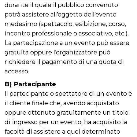
durante il quale il pubblico convenuto
Necessari
Marketing
potrà assistere all’oggetto dell’evento
I cookie strettamente necessari o tecnici sono
medesimo (spettacolo, esibizione, corso,
indispensabili al funzionamento del sito. I
servizi qui presenti non potranno funzionare
incontro professionale o associativo, etc.).
senza.
La partecipazione a un evento può essere
Provider /
Nome
Scadenza
Descrizione
Dominio
gratuita oppure l’organizzatore può
cf_clearance
1 anno
Clearance
Cloudflare,
richiedere il pagamento di una quota di
Cookie from
Inc.
CloudFlare
.oooh.events
accesso.
stores the proof
of challenge
passed. It is
B) Partecipante
used to no
longer issue a
Il partecipante o spettatore di un evento è
captcha or
jschallenge
il cliente finale che, avendo acquistato
challenge if
present. It is
required to
oppure ottenuto gratuitamente un titolo
reach origin
server.
di ingresso per un evento, ha acquisito la
wordpress_test_cookie
Sessione
Cookie di
Automattic
facoltà di assistere a quel determinato
Wordpress,
Inc.
verifica che il