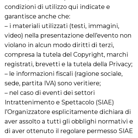
disabilitare 
.facebook.com
visualizzazi
condizioni di utilizzo qui indicate e
delle inserz
Meta in base
garantisce anche che:
sue attività 
web di terzi
– i materiali utilizzati (testi, immagini,
sb
2 anni
Identificazi
Meta
video) nella presentazione dell’evento non
browser di
Platform Inc.
Facebook,
.facebook.com
violano in alcun modo diritti di terzi,
autenticazi
marketing e 
cookie di
compresa la tutela del Copyright, marchi
funzione spe
di Facebook
registrati, brevetti e la tutela della Privacy;
usida
.facebook.com
Sessione
raccoglie
– le informazioni fiscali (ragione sociale,
informazion
browser
sede, partita IVA) sono veritiere;
dell'utente 
dell'identifi
– nel caso di eventi dei settori
univoco, uti
per persona
la pubblicit
Intrattenimento e Spettacolo (SIAE)
gli utenti
l’Organizzatore esplicitamente dichiara di
xs
3 mesi
Utilizzato p
Meta
mantenere 
Platform Inc.
aver assolto a tutti gli obblighi normativi e
sessione
.facebook.com
di aver ottenuto il regolare permesso SIAE
__cf_bm
29 minuti
Questo coo
Cloudflare
58
viene utiliz
Inc.