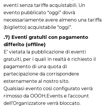
privacy,
eventi senza tariffe acquistabili. Un
garantendo 
loro prefer
evento pubblicato “oggi” dovrà
siano onora
nelle sessio
necessariamente avere almeno una tariffa
future.
__Secure-ROLLOUT_TOKEN
.youtube.com
5 mesi 4
Utilizzato d
(biglietto) acquistabile “oggi”.
settimane
YouTube pe
gestire
l'implement
.7) Eventi gratuiti con pagamento
e la
sperimenta
differito (offline)
delle funzio
Aiuta Googl
E’ vietata la pubblicazione di eventi
controllare 
nuove
gratuiti, per i quali in realtà è richiesto il
funzionalità
modifiche
pagamento di una quota di
dell'interfac
vengono mo
agli utenti
partecipazione da corrispondere
nell'ambito 
e
esternamente al nostro sito.
implementa
graduali,
Qualsiasi evento così configurato verrà
garantendo
un'esperien
rimosso da OOOH.Events e l’account
coerente pe
determinat
dell’Organizzatore verrà bloccato.
utente dura
esperiment