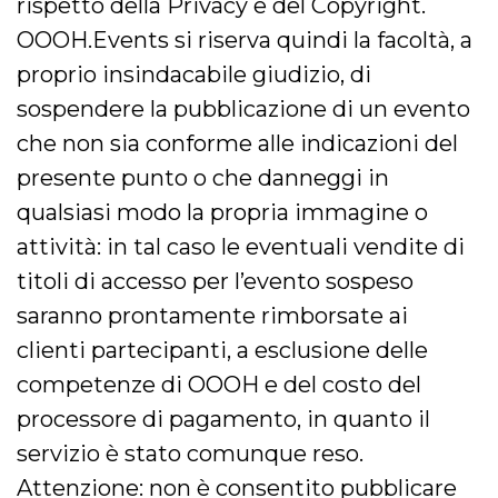
rispetto della Privacy e del Copyright.
VISITOR_INFO1_LIVE
5 mesi 4
Questo cook
Google LLC
OOOH.Events si riserva quindi la facoltà, a
settimane
impostato 
.youtube.com
Youtube pe
proprio insindacabile giudizio, di
tenere tracc
delle prefe
sospendere la pubblicazione di un evento
dell'utente p
video di Yo
incorporati 
che non sia conforme alle indicazioni del
siti; può an
determinare 
presente punto o che danneggi in
visitatore de
web sta
qualsiasi modo la propria immagine o
utilizzando 
nuova o la
attività: in tal caso le eventuali vendite di
vecchia ver
dell'interfac
Youtube.
titoli di accesso per l’evento sospeso
VISITOR_PRIVACY_METADATA
5 mesi 4
Questo coo
YouTube
saranno prontamente rimborsate ai
settimane
viene utiliz
.youtube.com
per memori
clienti partecipanti, a esclusione delle
le scelte di
consenso e
competenze di OOOH e del costo del
privacy dell
per la loro
processore di pagamento, in quanto il
interazione 
sito. Registr
sul consens
servizio è stato comunque reso.
visitatore r
a varie poli
Attenzione: non è consentito pubblicare
impostazion