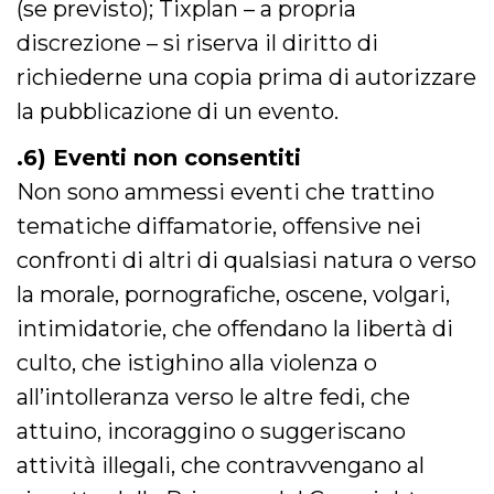
(se previsto); Tixplan – a propria
secondi
Cloudflare 
.hubspot.com
distinguere 
discrezione – si riserva il diritto di
umani e bot
vantaggioso 
sito Web, al
richiederne una copia prima di autorizzare
di effettuar
rapporti val
la pubblicazione di un evento.
sull'utilizzo
proprio sit
.6) Eventi non consentiti
_cfuvid
.hubspot.com
Sessione
Questo coo
viene utiliz
Non sono ammessi eventi che trattino
Cloudflare 
monitorare 
tematiche diffamatorie, offensive nei
utenti attra
le sessioni 
confronti di altri di qualsiasi natura o verso
ottimizzare
l'esperienza
dell'utente
la morale, pornografiche, oscene, volgari,
mantenendo
coerenza de
intimidatorie, che offendano la libertà di
sessione e
fornendo se
culto, che istighino alla violenza o
personalizza
all’intolleranza verso le altre fedi, che
YSC
Sessione
Questo cook
Google LLC
impostato 
.youtube.com
attuino, incoraggino o suggeriscano
YouTube pe
tenere tracc
delle
attività illegali, che contravvengano al
visualizzazi
video incorp