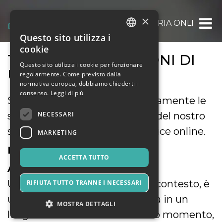
×
OOOH.EVENTS | BIGLIETTERIA ONLINE GRAT
Questo sito utilizza i
ITALIAN
cookie
TERMINI E CONDIZIONI DI
ENGLISH
Questo sito utilizza i cookie per funzionare
UTILIZZO
regolarmente. Come previsto dalla
SPANISH
normativa europea, dobbiamo chiederti il
consenso.
Leggi di più
Siete pregati di leggere attentamente le
NECESSARI
seguenti condizioni di utilizzo del nostro
servizio di biglietteria self-service online.
MARKETING
DEFINIZIONI
ACCETTA TUTTO
A) Evento
Un evento, riferito al presente contesto, è
RIFIUTA TUTTO TRANNE I NECESSARI
un avvenimento che si svolgerà in un
MOSTRA DETTAGLI
luogo determinato e in un dato momento,