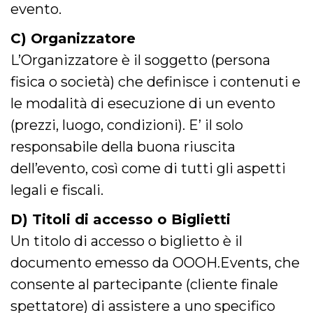
.oooh.events
evento.
browser accetti i
cookie.
C) Organizzatore
PHPSESSID
Sessione
Cookie
PHP.net
generato da
oooh.events
L’Organizzatore è il soggetto (persona
applicazioni
basate sul
fisica o società) che definisce i contenuti e
linguaggio PHP.
Si tratta di un
identificatore
le modalità di esecuzione di un evento
generico
utilizzato per
(prezzi, luogo, condizioni). E’ il solo
mantenere le
variabili di
responsabile della buona riuscita
sessione utente.
Normalmente è
dell’evento, così come di tutti gli aspetti
un numero
generato in
modo casuale, il
legali e fiscali.
modo in cui
viene utilizzato
può essere
D) Titoli di accesso o Biglietti
specifico per il
sito, ma un
Un titolo di accesso o biglietto è il
buon esempio è
mantenere uno
documento emesso da OOOH.Events, che
stato di accesso
per un utente
consente al partecipante (cliente finale
tra le pagine.
spettatore) di assistere a uno specifico
m
1 anno 1
Questo cookie
Stripe