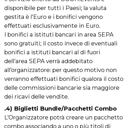
o persistent
disponibile per tutti i Paesi; la valuta
30 giorni
datr
2 anni
Questo coo
gestita è l’Euro e i bonifici vengono
Meta
identifica il
Platform Inc.
browser che
.facebook.com
effettuati esclusivamente in Euro.
connette a
Facebook. 
I bonifici a istituti bancari in area SEPA
direttament
legato alla 
sono gratuiti; il costo invece di eventuali
Facebook
dell'utente.
bonifici a istituti bancari al di fuori
Facebook s
che viene
utilizzato p
dell’area SEPA verrà addebitato
aiutare con 
sicurezza e a
all’organizzatore: per questo motivo non
di accesso
sospette, in
verranno effettuati bonifici qualora il costo
particolare p
rilevamento
delle commissioni bancarie sia maggiore
bot che ten
di accedere 
dei ricavi delle vendite.
servizio. F
afferma anc
il profilo
.4) Biglietti Bundle/Pacchetti Combo
comportame
associato a
ciascun coo
L’Organizzatore potrà creare un pacchetto
datr viene
eliminato d
combo associando a uno o più titoli di
giorni. Que