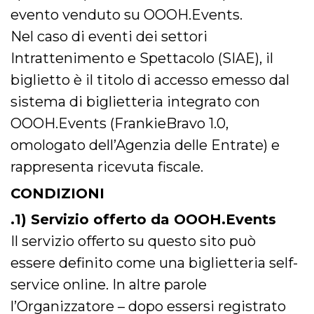
mese
viene
m.stripe.com
generalmente
evento venduto su OOOH.Events.
utilizzato per le
prestazioni e
Nel caso di eventi dei settori
l'ottimizzazione
dei servizi di
Intrattenimento e Spettacolo (SIAE), il
elaborazione
dei pagamenti,
biglietto è il titolo di accesso emesso dal
facilitando la
memorizzazione
sistema di biglietteria integrato con
dei contenuti
sul browser per
rendere le
OOOH.Events (FrankieBravo 1.0,
pagine più
veloci.
omologato dell’Agenzia delle Entrate) e
CookieScriptConsent
4
Questo cookie
CookieScript
rappresenta ricevuta fiscale.
settimane
viene utilizzato
oooh.events
2 giorni
dal servizio
Cookie-
CONDIZIONI
Script.com per
ricordare le
.1) Servizio offerto da OOOH.Events
preferenze di
consenso sui
cookie dei
Il servizio offerto su questo sito può
visitatori. È
necessario che il
essere definito come una biglietteria self-
banner dei
cookie di
service online. In altre parole
Cookie-
Script.com
l’Organizzatore – dopo essersi registrato
funzioni