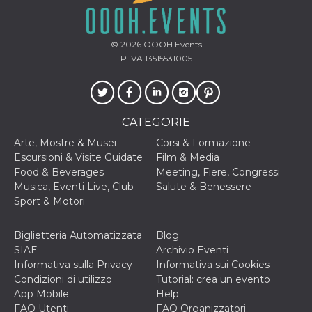
.oooh.events
browser accetti i
cookie.
PHPSESSID
Sessione
Cookie
PHP.net
© 2026
OOOH.Events
generato da
oooh.events
P.IVA 13515531005
applicazioni
basate sul
linguaggio PHP.
Si tratta di un
identificatore
generico
utilizzato per
CATEGORIE
mantenere le
variabili di
Arte, Mostre & Musei
Corsi & Formazione
sessione utente.
Normalmente è
Escursioni & Visite Guidate
Film & Media
un numero
Food & Beverages
Meeting, Fiere, Congressi
generato in
modo casuale, il
Musica, Eventi Live, Club
Salute & Benessere
modo in cui
Sport & Motori
viene utilizzato
può essere
specifico per il
sito, ma un
Biglietteria Automatizzata
Blog
buon esempio è
SIAE
Archivio Eventi
mantenere uno
stato di accesso
Informativa sulla Privacy
Informativa sui Cookies
per un utente
Condizioni di utilizzo
Tutorial: crea un evento
tra le pagine.
App Mobile
Help
m
1 anno 1
Questo cookie
Stripe
FAQ Utenti
FAQ Organizzatori