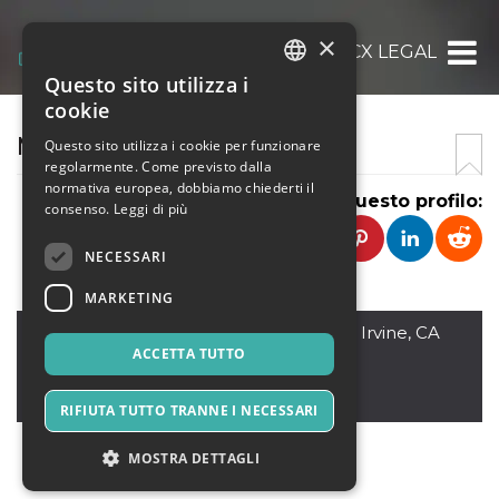
×
MCX LEGAL
Questo sito utilizza i
ITALIAN
cookie
ENGLISH
MCX LEGAL
Questo sito utilizza i cookie per funzionare
regolarmente. Come previsto dalla
SPANISH
normativa europea, dobbiamo chiederti il
Condividi questo profilo:
consenso.
Leggi di più
NECESSARI
MARKETING
CA
,
3333 Michelson Drive, Ste. 300 Irvine, CA
92612
ACCETTA TUTTO
92612
Stati Uniti
RIFIUTA TUTTO TRANNE I NECESSARI
MOSTRA DETTAGLI