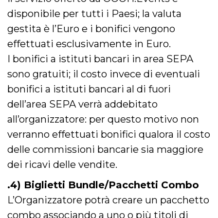
o persistent
disponibile per tutti i Paesi; la valuta
30 giorni
datr
2 anni
Questo coo
gestita è l’Euro e i bonifici vengono
Meta
identifica il
Platform Inc.
browser che
.facebook.com
effettuati esclusivamente in Euro.
connette a
Facebook. 
I bonifici a istituti bancari in area SEPA
direttament
legato alla 
sono gratuiti; il costo invece di eventuali
Facebook
dell'utente.
bonifici a istituti bancari al di fuori
Facebook s
che viene
utilizzato p
dell’area SEPA verrà addebitato
aiutare con 
sicurezza e a
all’organizzatore: per questo motivo non
di accesso
sospette, in
verranno effettuati bonifici qualora il costo
particolare p
rilevamento
delle commissioni bancarie sia maggiore
bot che ten
di accedere 
dei ricavi delle vendite.
servizio. F
afferma anc
il profilo
.4) Biglietti Bundle/Pacchetti Combo
comportame
associato a
ciascun coo
L’Organizzatore potrà creare un pacchetto
datr viene
eliminato d
combo associando a uno o più titoli di
giorni. Que