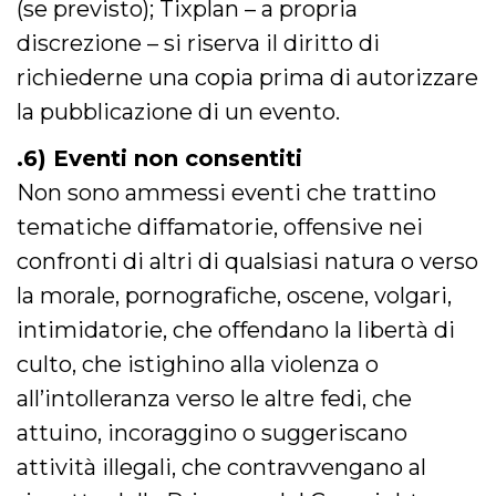
(se previsto); Tixplan – a propria
secondi
Cloudflare 
.hubspot.com
distinguere 
discrezione – si riserva il diritto di
umani e bot
vantaggioso 
sito Web, al
richiederne una copia prima di autorizzare
di effettuar
rapporti val
la pubblicazione di un evento.
sull'utilizzo
proprio sit
.6) Eventi non consentiti
_cfuvid
.hubspot.com
Sessione
Questo coo
viene utiliz
Non sono ammessi eventi che trattino
Cloudflare 
monitorare 
tematiche diffamatorie, offensive nei
utenti attra
le sessioni 
confronti di altri di qualsiasi natura o verso
ottimizzare
l'esperienza
dell'utente
la morale, pornografiche, oscene, volgari,
mantenendo
coerenza de
intimidatorie, che offendano la libertà di
sessione e
fornendo se
culto, che istighino alla violenza o
personalizza
all’intolleranza verso le altre fedi, che
YSC
Sessione
Questo cook
Google LLC
impostato 
.youtube.com
attuino, incoraggino o suggeriscano
YouTube pe
tenere tracc
delle
attività illegali, che contravvengano al
visualizzazi
video incorp