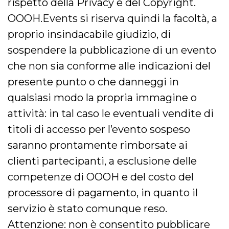
rispetto della Privacy e del Copyright.
VISITOR_INFO1_LIVE
5 mesi 4
Questo cook
Google LLC
OOOH.Events si riserva quindi la facoltà, a
settimane
impostato 
.youtube.com
Youtube pe
proprio insindacabile giudizio, di
tenere tracc
delle prefe
sospendere la pubblicazione di un evento
dell'utente p
video di Yo
incorporati 
che non sia conforme alle indicazioni del
siti; può an
determinare 
presente punto o che danneggi in
visitatore de
web sta
qualsiasi modo la propria immagine o
utilizzando 
nuova o la
attività: in tal caso le eventuali vendite di
vecchia ver
dell'interfac
Youtube.
titoli di accesso per l’evento sospeso
VISITOR_PRIVACY_METADATA
5 mesi 4
Questo coo
YouTube
saranno prontamente rimborsate ai
settimane
viene utiliz
.youtube.com
per memori
clienti partecipanti, a esclusione delle
le scelte di
consenso e
competenze di OOOH e del costo del
privacy dell
per la loro
processore di pagamento, in quanto il
interazione 
sito. Registr
sul consens
servizio è stato comunque reso.
visitatore r
a varie poli
Attenzione: non è consentito pubblicare
impostazion