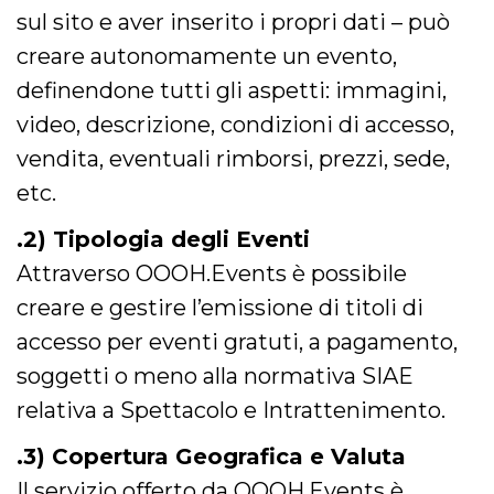
correttamente.
sul sito e aver inserito i propri dati – può
Storage declaration
creare autonomamente un evento,
Storage
definendone tutti gli aspetti: immagini,
Nome
Descrizione
type
video, descrizione, condizioni di accesso,
fbssls_314278995690155
Session
storage
vendita, eventuali rimborsi, prezzi, sede,
wpEmojiSettingsSupports
Session
etc.
storage
cn_uc__
Local
.2) Tipologia degli Eventi
storage
Attraverso OOOH.Events è possibile
creare e gestire l’emissione di titoli di
accesso per eventi gratuti, a pagamento,
soggetti o meno alla normativa SIAE
relativa a Spettacolo e Intrattenimento.
Provider /
Nome
Scadenza
Descrizione
Dominio
.3) Copertura Geografica e Valuta
c_user
4
Cookie di a
Meta
settimane
utente. Può
Platform Inc.
Il servizio offerto da OOOH.Events è
2 giorni
essere di se
.facebook.com