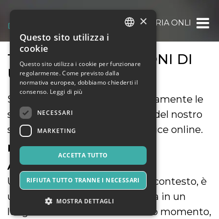
×
OOOH.EVENTS | BIGLIETTERIA ONLINE GRAT
Questo sito utilizza i
ITALIAN
cookie
TERMINI E CONDIZIONI DI
ENGLISH
Questo sito utilizza i cookie per funzionare
UTILIZZO
regolarmente. Come previsto dalla
SPANISH
normativa europea, dobbiamo chiederti il
consenso.
Leggi di più
Siete pregati di leggere attentamente le
NECESSARI
seguenti condizioni di utilizzo del nostro
servizio di biglietteria self-service online.
MARKETING
DEFINIZIONI
ACCETTA TUTTO
A) Evento
Un evento, riferito al presente contesto, è
RIFIUTA TUTTO TRANNE I NECESSARI
un avvenimento che si svolgerà in un
MOSTRA DETTAGLI
luogo determinato e in un dato momento,