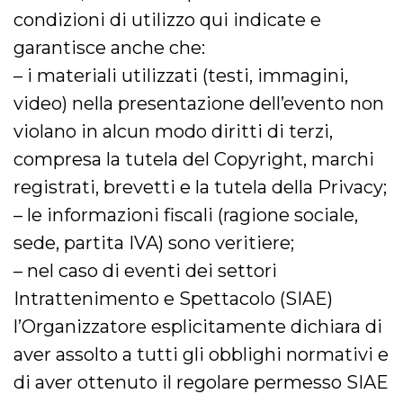
disabilitare 
.facebook.com
visualizzazi
condizioni di utilizzo qui indicate e
delle inserz
Meta in base
garantisce anche che:
sue attività 
web di terzi
– i materiali utilizzati (testi, immagini,
sb
2 anni
Identificazi
Meta
video) nella presentazione dell’evento non
browser di
Platform Inc.
Facebook,
.facebook.com
violano in alcun modo diritti di terzi,
autenticazi
marketing e 
cookie di
compresa la tutela del Copyright, marchi
funzione spe
di Facebook
registrati, brevetti e la tutela della Privacy;
usida
.facebook.com
Sessione
raccoglie
– le informazioni fiscali (ragione sociale,
informazion
browser
sede, partita IVA) sono veritiere;
dell'utente 
dell'identifi
– nel caso di eventi dei settori
univoco, uti
per persona
la pubblicit
Intrattenimento e Spettacolo (SIAE)
gli utenti
l’Organizzatore esplicitamente dichiara di
xs
3 mesi
Utilizzato p
Meta
mantenere 
Platform Inc.
aver assolto a tutti gli obblighi normativi e
sessione
.facebook.com
di aver ottenuto il regolare permesso SIAE
__cf_bm
29 minuti
Questo coo
Cloudflare
58
viene utiliz
Inc.