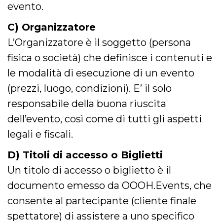
.oooh.events
evento.
browser accetti i
cookie.
C) Organizzatore
PHPSESSID
Sessione
Cookie
PHP.net
generato da
oooh.events
L’Organizzatore è il soggetto (persona
applicazioni
basate sul
fisica o società) che definisce i contenuti e
linguaggio PHP.
Si tratta di un
identificatore
le modalità di esecuzione di un evento
generico
utilizzato per
(prezzi, luogo, condizioni). E’ il solo
mantenere le
variabili di
responsabile della buona riuscita
sessione utente.
Normalmente è
dell’evento, così come di tutti gli aspetti
un numero
generato in
modo casuale, il
legali e fiscali.
modo in cui
viene utilizzato
può essere
D) Titoli di accesso o Biglietti
specifico per il
sito, ma un
Un titolo di accesso o biglietto è il
buon esempio è
mantenere uno
documento emesso da OOOH.Events, che
stato di accesso
per un utente
consente al partecipante (cliente finale
tra le pagine.
spettatore) di assistere a uno specifico
m
1 anno 1
Questo cookie
Stripe