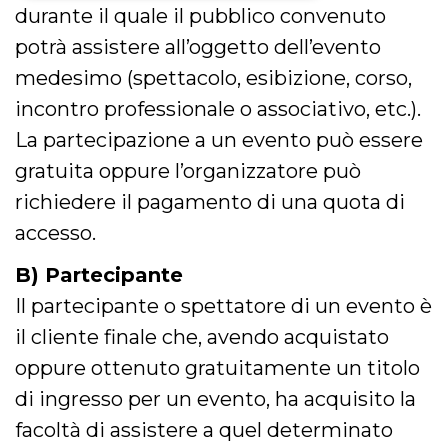
durante il quale il pubblico convenuto
Necessari
Marketing
potrà assistere all’oggetto dell’evento
I cookie strettamente necessari o tecnici sono
medesimo (spettacolo, esibizione, corso,
indispensabili al funzionamento del sito. I
servizi qui presenti non potranno funzionare
incontro professionale o associativo, etc.).
senza.
La partecipazione a un evento può essere
Provider /
Nome
Scadenza
Descrizione
Dominio
gratuita oppure l’organizzatore può
cf_clearance
1 anno
Clearance
Cloudflare,
richiedere il pagamento di una quota di
Cookie from
Inc.
CloudFlare
.oooh.events
accesso.
stores the proof
of challenge
passed. It is
B) Partecipante
used to no
longer issue a
Il partecipante o spettatore di un evento è
captcha or
jschallenge
il cliente finale che, avendo acquistato
challenge if
present. It is
required to
oppure ottenuto gratuitamente un titolo
reach origin
server.
di ingresso per un evento, ha acquisito la
wordpress_test_cookie
Sessione
Cookie di
Automattic
facoltà di assistere a quel determinato
Wordpress,
Inc.
verifica che il