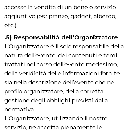
cookie viene
accesso la vendita di un bene o servizio
anche trami
piace e altri
aggiuntivo (es.: pranzo, gadget, albergo,
pulsanti e t
Facebook
posizionati 
etc.).
molti siti W
diversi.
.5) Responsabilità dell’Organizzatore
dpr
.facebook.com
1
permette di
settimana
controllare 
L’Organizzatore è il solo responsabile della
funzione “S
su Facebook
natura dell’evento, dei contenuti e temi
pulsante “M
piace”, rac
trattati nel corso dell’evento medesimo,
le impostaz
della lingua
della veridicità delle informazioni fornite
permettono
condividere
pagina.
sia nella descrizione dell’evento che nel
fr
3 mesi
Contiene la
Meta
profilo organizzatore, della corretta
combinazio
Platform Inc.
ID univoco 
.facebook.com
gestione degli obblighi previsti dalla
browser e
dell'utente,
normativa.
utilizzata pe
pubblicità m
L’Organizzatore, utilizzando il nostro
oo
5 anni
consente
Meta
servizio, ne accetta pienamente le
all'utente di
Platform Inc.