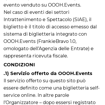
mese
viene
m.stripe.com
generalmente
evento venduto su OOOH.Events.
utilizzato per le
prestazioni e
Nel caso di eventi dei settori
l'ottimizzazione
dei servizi di
Intrattenimento e Spettacolo (SIAE), il
elaborazione
dei pagamenti,
biglietto è il titolo di accesso emesso dal
facilitando la
memorizzazione
sistema di biglietteria integrato con
dei contenuti
sul browser per
rendere le
OOOH.Events (FrankieBravo 1.0,
pagine più
veloci.
omologato dell’Agenzia delle Entrate) e
CookieScriptConsent
4
Questo cookie
CookieScript
rappresenta ricevuta fiscale.
settimane
viene utilizzato
oooh.events
2 giorni
dal servizio
Cookie-
CONDIZIONI
Script.com per
ricordare le
.1) Servizio offerto da OOOH.Events
preferenze di
consenso sui
cookie dei
Il servizio offerto su questo sito può
visitatori. È
necessario che il
essere definito come una biglietteria self-
banner dei
cookie di
service online. In altre parole
Cookie-
Script.com
l’Organizzatore – dopo essersi registrato
funzioni