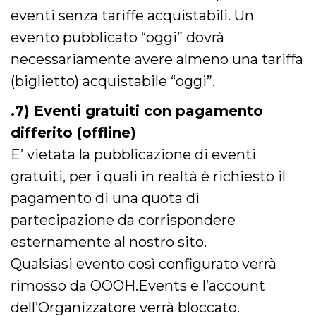
privacy,
eventi senza tariffe acquistabili. Un
garantendo 
loro prefer
evento pubblicato “oggi” dovrà
siano onora
nelle sessio
necessariamente avere almeno una tariffa
future.
__Secure-ROLLOUT_TOKEN
.youtube.com
5 mesi 4
Utilizzato d
(biglietto) acquistabile “oggi”.
settimane
YouTube pe
gestire
l'implement
.7) Eventi gratuiti con pagamento
e la
sperimenta
differito (offline)
delle funzio
Aiuta Googl
E’ vietata la pubblicazione di eventi
controllare 
nuove
gratuiti, per i quali in realtà è richiesto il
funzionalità
modifiche
pagamento di una quota di
dell'interfac
vengono mo
agli utenti
partecipazione da corrispondere
nell'ambito 
e
esternamente al nostro sito.
implementa
graduali,
Qualsiasi evento così configurato verrà
garantendo
un'esperien
rimosso da OOOH.Events e l’account
coerente pe
determinat
dell’Organizzatore verrà bloccato.
utente dura
esperiment