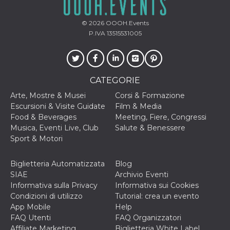
memorizzazione
dei contenuti
sul browser per
rendere le
© 2026
OOOH.Events
pagine più
P.IVA 13515531005
veloci.
Storage declaration
Nome
Storage type
Descrizione
CATEGORIE
wpEmojiSettingsSupports
Archiviazione
di sessione
Arte, Mostre & Musei
Corsi & Formazione
Escursioni & Visite Guidate
Film & Media
cn_uc__
Archiviazione
locale
Food & Beverages
Meeting, Fiere, Congressi
Musica, Eventi Live, Club
Salute & Benessere
fbssls_314278995690155
Archiviazione
di sessione
Sport & Motori
Biglietteria Automatizzata
Blog
SIAE
Archivio Eventi
Informativa sulla Privacy
Informativa sui Cookies
Provider /
Nome
Scadenza
Descrizione
Dominio
Condizioni di utilizzo
Tutorial: crea un evento
App Mobile
Help
__Secure-
.youtube.com
5 mesi 4
YNID
settimane
FAQ Utenti
FAQ Organizzatori
Provider /
Nome
Scadenza
Descrizione
Dominio
Affiliate Marketing
Biglietteria White Label