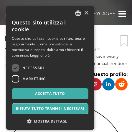
×
MONEYCAGES
Questo sito utilizza i
ITALIAN
cookie
ENGLISH
MONEYCAGES
Questo sito utilizza i cookie per funzionare
regolarmente. Come previsto dalla
SPANISH
MoneyCages offers expert financial tips, smart
normativa europea, dobbiamo chiederti il
consenso.
Leggi di più
calculators, and budgeting tools to help you save wisely
grow investments and achieve long-term financial freedom
NECESSARI
Condividi questo profilo:
MARKETING
ACCETTA TUTTO
RIFIUTA TUTTO TRANNE I NECESSARI
MOSTRA DETTAGLI