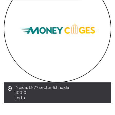
Necessari
Marketing
I cookie strettamente necessari o tecnici sono
indispensabili al funzionamento del sito. I
servizi qui presenti non potranno funzionare
senza.
Provider /
Nome
Scadenza
Descrizione
Dominio
cf_clearance
1 anno
Clearance
Cloudflare,
Cookie from
Inc.
CloudFlare
.oooh.events
stores the proof
of challenge
passed. It is
used to no
longer issue a
captcha or
jschallenge
challenge if
Noida
,
D-77 sector 63 noida
present. It is
10010
required to
reach origin
India
server.
wordpress_test_cookie
Sessione
Cookie di
Automattic
Wordpress,
Inc.
verifica che il