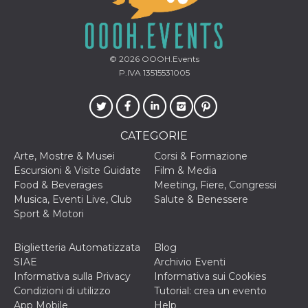
mese
viene
m.stripe.com
generalmente
utilizzato per le
prestazioni e
l'ottimizzazione
dei servizi di
elaborazione
© 2026
OOOH.Events
dei pagamenti,
P.IVA 13515531005
facilitando la
memorizzazione
dei contenuti
sul browser per
rendere le
pagine più
CATEGORIE
veloci.
Arte, Mostre & Musei
Corsi & Formazione
CookieScriptConsent
4
Questo cookie
CookieScript
settimane
viene utilizzato
oooh.events
Escursioni & Visite Guidate
Film & Media
2 giorni
dal servizio
Food & Beverages
Meeting, Fiere, Congressi
Cookie-
Script.com per
Musica, Eventi Live, Club
Salute & Benessere
ricordare le
Sport & Motori
preferenze di
consenso sui
cookie dei
visitatori. È
Biglietteria Automatizzata
Blog
necessario che il
SIAE
Archivio Eventi
banner dei
cookie di
Informativa sulla Privacy
Informativa sui Cookies
Cookie-
Condizioni di utilizzo
Tutorial: crea un evento
Script.com
funzioni
App Mobile
Help