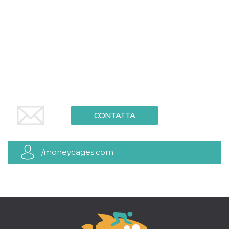
.oooh.events
browser accetti i
cookie.
PHPSESSID
Sessione
Cookie
PHP.net
generato da
oooh.events
applicazioni
basate sul
linguaggio PHP.
Si tratta di un
identificatore
generico
utilizzato per
mantenere le
variabili di
sessione utente.
CONTATTA
Normalmente è
un numero
generato in
modo casuale, il
modo in cui
viene utilizzato
/moneycages.com
può essere
specifico per il
sito, ma un
buon esempio è
mantenere uno
stato di accesso
per un utente
tra le pagine.
m
1 anno 1
Questo cookie
Stripe