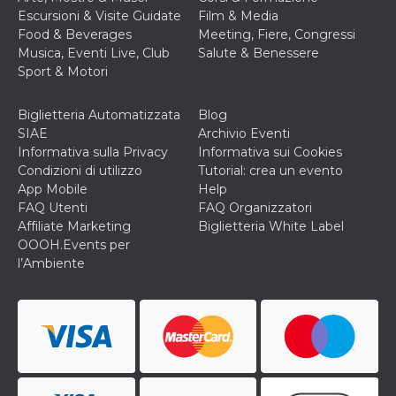
mese
viene
m.stripe.com
generalmente
Escursioni & Visite Guidate
Film & Media
utilizzato per le
Food & Beverages
Meeting, Fiere, Congressi
prestazioni e
l'ottimizzazione
Musica, Eventi Live, Club
Salute & Benessere
dei servizi di
Sport & Motori
elaborazione
dei pagamenti,
facilitando la
memorizzazione
Biglietteria Automatizzata
Blog
dei contenuti
SIAE
Archivio Eventi
sul browser per
rendere le
Informativa sulla Privacy
Informativa sui Cookies
pagine più
Condizioni di utilizzo
Tutorial: crea un evento
veloci.
App Mobile
Help
CookieScriptConsent
4
Questo cookie
CookieScript
FAQ Utenti
FAQ Organizzatori
settimane
viene utilizzato
oooh.events
2 giorni
dal servizio
Affiliate Marketing
Biglietteria White Label
Cookie-
OOOH.Events per
Script.com per
ricordare le
l’Ambiente
preferenze di
consenso sui
cookie dei
visitatori. È
necessario che il
banner dei
cookie di
Cookie-
Script.com
funzioni