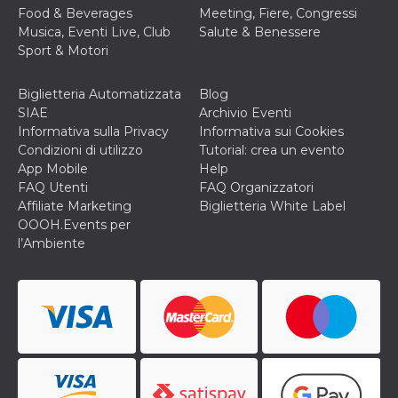
correttamente.
Food & Beverages
Meeting, Fiere, Congressi
Musica, Eventi Live, Club
Salute & Benessere
Storage declaration
Sport & Motori
Storage
Nome
Descrizione
type
Biglietteria Automatizzata
Blog
fbssls_314278995690155
Session
SIAE
Archivio Eventi
storage
Informativa sulla Privacy
Informativa sui Cookies
wpEmojiSettingsSupports
Session
Condizioni di utilizzo
Tutorial: crea un evento
storage
App Mobile
Help
cn_uc__
Local
FAQ Utenti
FAQ Organizzatori
storage
Affiliate Marketing
Biglietteria White Label
OOOH.Events per
l’Ambiente
Provider /
Nome
Scadenza
Descrizione
Dominio
c_user
4
Cookie di a
Meta
settimane
utente. Può
Platform Inc.
2 giorni
essere di se
.facebook.com