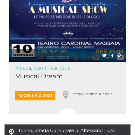
Necessari
Marketing
I cookie strettamente necessari o tecnici sono
indispensabili al funzionamento del sito. I
servizi qui presenti non potranno funzionare
senza.
Provider /
Nome
Scadenza
Descrizione
Dominio
cf_clearance
1 anno
Clearance
Cloudflare,
Cookie from
Inc.
CloudFlare
Musica, Eventi Live, Club
.oooh.events
stores the proof
Musical Dream
of challenge
passed. It is
used to no
longer issue a
captcha or
Teatro Cardinal Massaia
10 GENNAIO 2025
jschallenge
challenge if
present. It is
required to
reach origin
server.
wordpress_test_cookie
Sessione
Cookie di
Automattic
Torino
,
Strada Comunale di Altessano 110/3
Wordpress,
Inc.
verifica che il