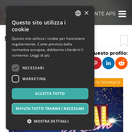
×
MUSICALMENTE APS
Questo sito utilizza i
ITALIAN
cookie
ENGLISH
MUSICALMENTE APS
Questo sito utilizza i cookie per funzionare
regolarmente. Come previsto dalla
SPANISH
normativa europea, dobbiamo chiederti il
Condividi questo profilo:
consenso.
Leggi di più
NECESSARI
MARKETING
VENDITE TERMINATE
ACCETTA TUTTO
RIFIUTA TUTTO TRANNE I NECESSARI
MOSTRA DETTAGLI