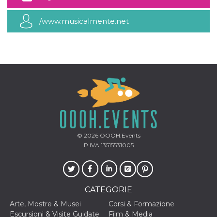
mese
viene
m.stripe.com
generalmente
utilizzato per le
/www.musicalmente.net
prestazioni e
l'ottimizzazione
dei servizi di
elaborazione
dei pagamenti,
facilitando la
memorizzazione
dei contenuti
sul browser per
rendere le
pagine più
veloci.
CookieScriptConsent
4
Questo cookie
CookieScript
settimane
viene utilizzato
oooh.events
2 giorni
dal servizio
Cookie-
© 2026
OOOH.Events
Script.com per
ricordare le
P.IVA 13515531005
preferenze di
consenso sui
cookie dei
visitatori. È
necessario che il
banner dei
CATEGORIE
cookie di
Cookie-
Arte, Mostre & Musei
Corsi & Formazione
Script.com
funzioni
Escursioni & Visite Guidate
Film & Media