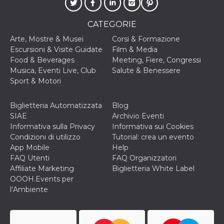
cookie viene
anche trami
piace e altri
CATEGORIE
pulsanti e t
Facebook
Arte, Mostre & Musei
Corsi & Formazione
posizionati 
molti siti W
Escursioni & Visite Guidate
Film & Media
diversi.
Food & Beverages
Meeting, Fiere, Congressi
dpr
.facebook.com
1
permette di
Musica, Eventi Live, Club
Salute & Benessere
settimana
controllare 
Sport & Motori
funzione “S
su Facebook
pulsante “M
piace”, rac
Biglietteria Automatizzata
Blog
le impostaz
SIAE
Archivio Eventi
della lingua
permettono
Informativa sulla Privacy
Informativa sui Cookies
condividere
Condizioni di utilizzo
Tutorial: crea un evento
pagina.
App Mobile
Help
fr
3 mesi
Contiene la
Meta
FAQ Utenti
FAQ Organizzatori
combinazio
Platform Inc.
ID univoco 
Affiliate Marketing
Biglietteria White Label
.facebook.com
browser e
OOOH.Events per
dell'utente,
utilizzata pe
l’Ambiente
pubblicità m
oo
5 anni
consente
Meta
all'utente di
Platform Inc.