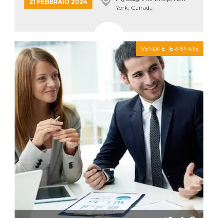
mese
viene
m.stripe.com
21 FEBBRAIO 2024
York, Canada
generalmente
utilizzato per le
prestazioni e
l'ottimizzazione
dei servizi di
elaborazione
dei pagamenti,
VENDITE TERMINATE
facilitando la
memorizzazione
dei contenuti
sul browser per
rendere le
pagine più
veloci.
CookieScriptConsent
4
Questo cookie
CookieScript
settimane
viene utilizzato
oooh.events
2 giorni
dal servizio
Cookie-
Script.com per
ricordare le
preferenze di
consenso sui
cookie dei
visitatori. È
necessario che il
banner dei
cookie di
Cookie-
Script.com
funzioni