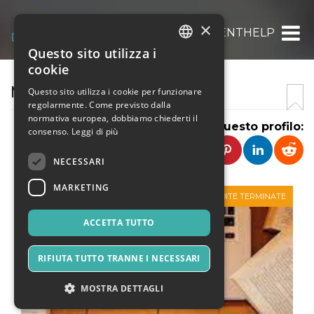
×
MYASSIGNMENTHELP
Questo sito utilizza i
ITALIAN
cookie
ENGLISH
MYASSIGNMENTHELP
Questo sito utilizza i cookie per funzionare
regolarmente. Come previsto dalla
SPANISH
normativa europea, dobbiamo chiederti il
Condividi questo profilo:
consenso.
Leggi di più
NECESSARI
MARKETING
VENDITE TERMINATE
ACCETTA TUTTO
RIFIUTA TUTTO TRANNE I NECESSARI
MOSTRA DETTAGLI