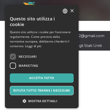
×
Questo sito utilizza i
ITALIAN
cookie
ENGLISH
Questo sito utilizza i cookie per funzionare
New York
,
jamesfidler22@gmail.com
regolarmente. Come previsto dalla
SPANISH
11434
normativa europea, dobbiamo chiederti il
Isole minori esterne degli Stati Uniti
consenso.
Leggi di più
NECESSARI
MARKETING
ACCETTA TUTTO
RIFIUTA TUTTO TRANNE I NECESSARI
MOSTRA DETTAGLI