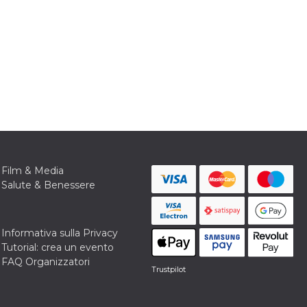
Film & Media
Salute & Benessere
Informativa sulla Privacy
Tutorial: crea un evento
FAQ Organizzatori
Trustpilot