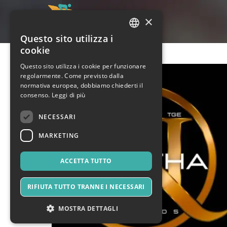
×
Questo sito utilizza i
ITALIAN
cookie
ENGLISH
Questo sito utilizza i cookie per funzionare
regolarmente. Come previsto dalla
SPANISH
normativa europea, dobbiamo chiederti il
consenso.
Leggi di più
NECESSARI
MARKETING
ACCETTA TUTTO
RIFIUTA TUTTO TRANNE I NECESSARI
MOSTRA DETTAGLI