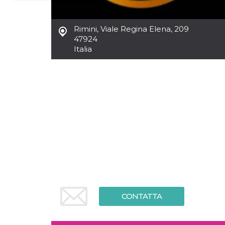
Necessari
Marketing
Rimini
,
Viale Regina Elena, 209
I cookie strettamente necessari o tecnici sono
47924
indispensabili al funzionamento del sito. I
Italia
servizi qui presenti non potranno funzionare
senza.
Provider /
Nome
Scadenza
Descrizione
Dominio
cf_clearance
1 anno
Clearance
Cloudflare,
Cookie from
Inc.
CloudFlare
.oooh.events
stores the proof
of challenge
passed. It is
used to no
longer issue a
captcha or
jschallenge
challenge if
present. It is
required to
reach origin
CONTATTA
server.
wordpress_test_cookie
Sessione
Cookie di
Automattic
Wordpress,
Inc.
verifica che il