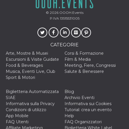
.oooh.events
browser accetti i
cookie.
© 2026
OOOH.Events
PHPSESSID
Sessione
Cookie
PHP.net
P.IVA 13515531005
generato da
oooh.events
applicazioni
basate sul
linguaggio PHP.
Si tratta di un
identificatore
CATEGORIE
generico
utilizzato per
mantenere le
Arte, Mostre & Musei
Corsi & Formazione
variabili di
Escursioni & Visite Guidate
Film & Media
sessione utente.
Normalmente è
Food & Beverages
Meeting, Fiere, Congressi
un numero
Musica, Eventi Live, Club
Salute & Benessere
generato in
modo casuale, il
Sport & Motori
modo in cui
viene utilizzato
può essere
Biglietteria Automatizzata
Blog
specifico per il
sito, ma un
SIAE
Archivio Eventi
buon esempio è
Informativa sulla Privacy
Informativa sui Cookies
mantenere uno
stato di accesso
Condizioni di utilizzo
Tutorial: crea un evento
per un utente
App Mobile
Help
tra le pagine.
FAQ Utenti
FAQ Organizzatori
m
1 anno 1
Questo cookie
Stripe
Affiliate Marketing
Biglietteria White Label