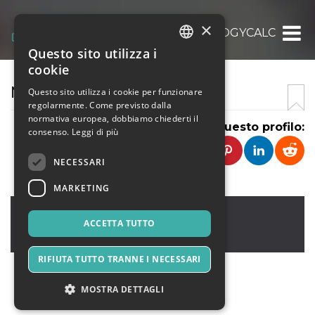
×
NAMENUMEROLOGYCALC
Questo sito utilizza i
ITALIAN
cookie
ENGLISH
NAMENUMEROLOGY
Questo sito utilizza i cookie per funzionare
regolarmente. Come previsto dalla
SPANISH
normativa europea, dobbiamo chiederti il
Condividi questo profilo:
consenso.
Leggi di più
NECESSARI
MARKETING
new york
,
kacha jail road , street 10
10001
ACCETTA TUTTO
Stati Uniti
RIFIUTA TUTTO TRANNE I NECESSARI
MOSTRA DETTAGLI