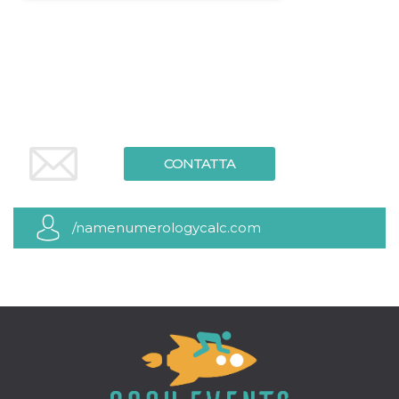
Necessari
Marketing
I cookie strettamente necessari o tecnici sono
indispensabili al funzionamento del sito. I
servizi qui presenti non potranno funzionare
senza.
Provider /
Nome
Scadenza
Descrizione
Dominio
CONTATTA
cf_clearance
1 anno
Clearance
Cloudflare,
Cookie from
Inc.
CloudFlare
.oooh.events
stores the proof
of challenge
/namenumerologycalc.com
passed. It is
used to no
longer issue a
captcha or
jschallenge
challenge if
present. It is
required to
reach origin
server.
wordpress_test_cookie
Sessione
Cookie di
Automattic
Wordpress,
Inc.
verifica che il