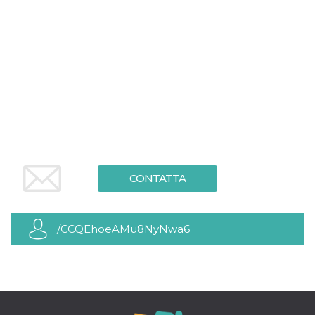
.oooh.events
browser accetti i
cookie.
PHPSESSID
Sessione
Cookie
PHP.net
generato da
oooh.events
applicazioni
basate sul
linguaggio PHP.
Si tratta di un
identificatore
generico
utilizzato per
mantenere le
variabili di
sessione utente.
Normalmente è
un numero
CONTATTA
generato in
modo casuale, il
modo in cui
viene utilizzato
può essere
specifico per il
/CCQEhoeAMu8NyNwa6
sito, ma un
buon esempio è
mantenere uno
stato di accesso
per un utente
tra le pagine.
m
1 anno 1
Questo cookie
Stripe