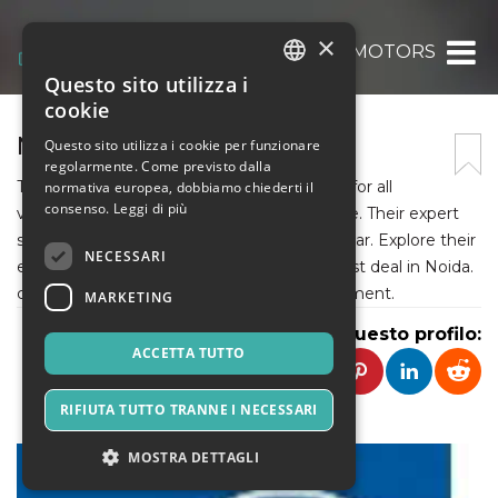
×
NANDMOTORS
Questo sito utilizza i
ITALIAN
cookie
ENGLISH
NANDMOTORS
Questo sito utilizza i cookie per funzionare
regolarmente. Come previsto dalla
SPANISH
They boast a wide selection of Apollo tyres for all
normativa europea, dobbiamo chiederti il
consenso.
Leggi di più
vehicles, prioritizing safety and performance. Their expert
staff helps you find the perfect fit for your car. Explore their
NECESSARI
extensive Apollo tyre range and find the best deal in Noida.
call +91 9311180285 to schedule an appointment.
MARKETING
Condividi questo profilo:
ACCETTA TUTTO
RIFIUTA TUTTO TRANNE I NECESSARI
MOSTRA DETTAGLI