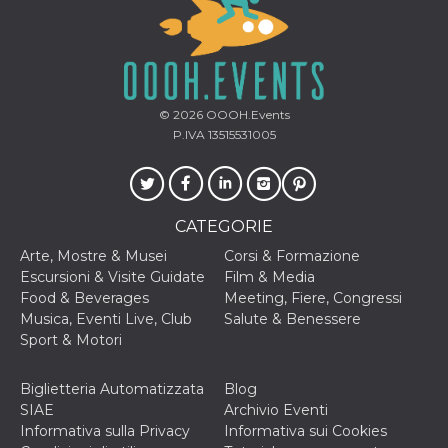
mese
viene
m.stripe.com
generalmente
utilizzato per le
prestazioni e
l'ottimizzazione
dei servizi di
elaborazione
dei pagamenti,
facilitando la
© 2026
OOOH.Events
memorizzazione
P.IVA 13515531005
dei contenuti
sul browser per
rendere le
pagine più
veloci.
CATEGORIE
CookieScriptConsent
4
Questo cookie
CookieScript
settimane
viene utilizzato
oooh.events
Arte, Mostre & Musei
Corsi & Formazione
2 giorni
dal servizio
Cookie-
Escursioni & Visite Guidate
Film & Media
Script.com per
Food & Beverages
Meeting, Fiere, Congressi
ricordare le
preferenze di
Musica, Eventi Live, Club
Salute & Benessere
consenso sui
Sport & Motori
cookie dei
visitatori. È
necessario che il
banner dei
Biglietteria Automatizzata
Blog
cookie di
SIAE
Archivio Eventi
Cookie-
Script.com
Informativa sulla Privacy
Informativa sui Cookies
funzioni