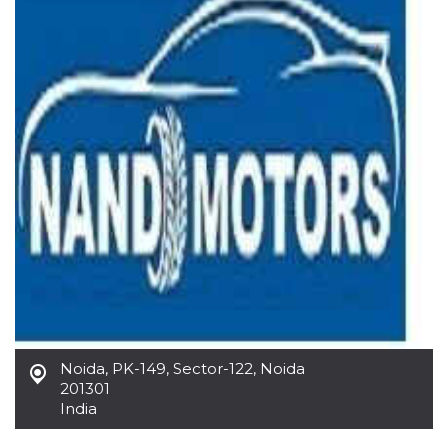
Necessari
Marketing
I cookie strettamente necessari o tecnici sono
indispensabili al funzionamento del sito. I
servizi qui presenti non potranno funzionare
senza.
Provider /
Nome
Scadenza
Descrizione
Dominio
cf_clearance
1 anno
Clearance
Cloudflare,
Cookie from
Inc.
CloudFlare
.oooh.events
stores the proof
of challenge
passed. It is
used to no
longer issue a
captcha or
jschallenge
challenge if
present. It is
required to
Noida
,
PK-149, Sector-122, Noida
reach origin
201301
server.
India
wordpress_test_cookie
Sessione
Cookie di
Automattic
Wordpress,
Inc.
verifica che il