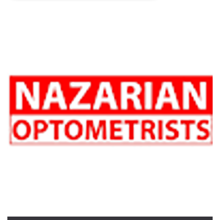
Necessari
Marketing
I cookie strettamente necessari o tecnici sono
indispensabili al funzionamento del sito. I
servizi qui presenti non potranno funzionare
senza.
Provider /
Nome
Scadenza
Descrizione
Dominio
cf_clearance
1 anno
Clearance
Cloudflare,
Cookie from
Inc.
CloudFlare
.oooh.events
stores the proof
of challenge
passed. It is
used to no
longer issue a
captcha or
jschallenge
challenge if
present. It is
required to
reach origin
server.
wordpress_test_cookie
Sessione
Cookie di
Automattic
Wordpress,
Inc.
verifica che il