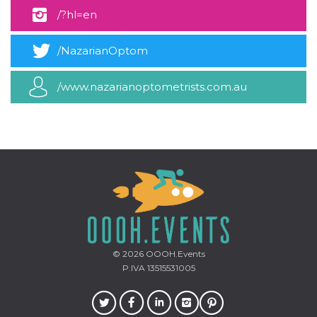
mese
viene
m.stripe.com
generalmente
/?hl=en
utilizzato per le
prestazioni e
l'ottimizzazione
/NazarianOptom
dei servizi di
elaborazione
dei pagamenti,
facilitando la
/www.nazarianoptometrists.com.au
memorizzazione
dei contenuti
sul browser per
rendere le
pagine più
veloci.
CookieScriptConsent
4
Questo cookie
CookieScript
settimane
viene utilizzato
oooh.events
2 giorni
dal servizio
Cookie-
Script.com per
ricordare le
preferenze di
consenso sui
cookie dei
visitatori. È
© 2026
OOOH.Events
necessario che il
P.IVA 13515531005
banner dei
cookie di
Cookie-
Script.com
funzioni