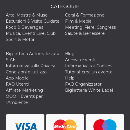
correttamente.
CATEGORIE
Storage declaration
Arte, Mostre & Musei
Corsi & Formazione
Storage
Escursioni & Visite Guidate
Film & Media
Nome
Descrizione
type
Food & Beverages
Meeting, Fiere, Congressi
Musica, Eventi Live, Club
Salute & Benessere
fbssls_314278995690155
Session
storage
Sport & Motori
wpEmojiSettingsSupports
Session
storage
Biglietteria Automatizzata
Blog
cn_uc__
Local
SIAE
Archivio Eventi
storage
Informativa sulla Privacy
Informativa sui Cookies
Condizioni di utilizzo
Tutorial: crea un evento
App Mobile
Help
FAQ Utenti
FAQ Organizzatori
Affiliate Marketing
Biglietteria White Label
OOOH.Events per
l’Ambiente
Provider /
Nome
Scadenza
Descrizione
Dominio
c_user
4
Cookie di a
Meta
settimane
utente. Può
Platform Inc.
2 giorni
essere di se
.facebook.com