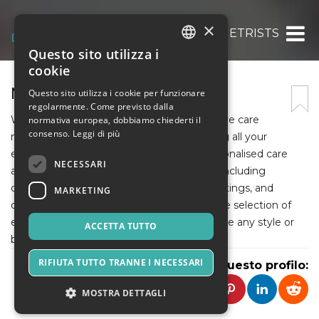
×
NAZARIAN OPTOMETRISTS
Questo sito utilizza i
ITALIAN
cookie
ENGLISH
NAZARIAN OPTOMETRISTS
Questo sito utilizza i cookie per funzionare
regolarmente. Come previsto dalla
SPANISH
We recognise you have a choice for your eye care
normativa europea, dobbiamo chiederti il
consenso.
Leggi di più
needs, and we are committed to exceeding all your
expectations. Our office takes pride in personalised care
NECESSARI
and is dedicated to fulfilling all your needs including
comprehensive eye exams, contact lens fittings, and
MARKETING
quality eyewear dispensing. We carry a large selection of
eyeglasses and sunglasses to accommodate any style or
ACCETTA TUTTO
budget. Phone = +61 2 9622 2832
RIFIUTA TUTTO TRANNE I NECESSARI
Condividi questo profilo:
MOSTRA DETTAGLI