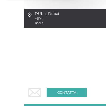
Necessari
Marketing
DUbai
,
Dubai
I cookie strettamente necessari o tecnici sono
+971
indispensabili al funzionamento del sito. I
India
servizi qui presenti non potranno funzionare
senza.
Provider /
Nome
Scadenza
Descrizione
Dominio
cf_clearance
1 anno
Clearance
Cloudflare,
Cookie from
Inc.
CloudFlare
.oooh.events
stores the proof
of challenge
passed. It is
used to no
longer issue a
captcha or
jschallenge
challenge if
present. It is
required to
reach origin
CONTATTA
server.
wordpress_test_cookie
Sessione
Cookie di
Automattic
Wordpress,
Inc.
verifica che il