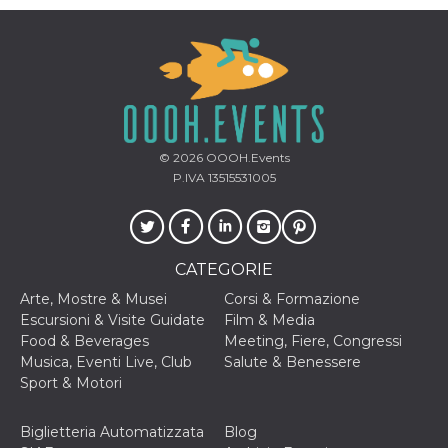
mese
viene
m.stripe.com
generalmente
utilizzato per le
prestazioni e
l'ottimizzazione
dei servizi di
elaborazione
dei pagamenti,
facilitando la
memorizzazione
dei contenuti
sul browser per
© 2026
OOOH.Events
rendere le
P.IVA 13515531005
pagine più
veloci.
CookieScriptConsent
4
Questo cookie
CookieScript
settimane
viene utilizzato
oooh.events
2 giorni
dal servizio
CATEGORIE
Cookie-
Script.com per
ricordare le
Arte, Mostre & Musei
Corsi & Formazione
preferenze di
Escursioni & Visite Guidate
Film & Media
consenso sui
cookie dei
Food & Beverages
Meeting, Fiere, Congressi
visitatori. È
Musica, Eventi Live, Club
Salute & Benessere
necessario che il
banner dei
Sport & Motori
cookie di
Cookie-
Script.com
Biglietteria Automatizzata
Blog
funzioni