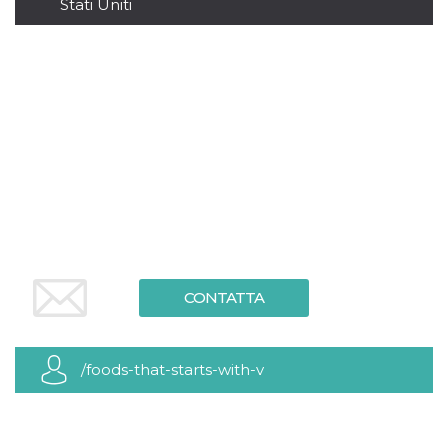
.oooh.events
Stati Uniti
browser accetti i
cookie.
PHPSESSID
Sessione
Cookie
PHP.net
generato da
oooh.events
applicazioni
basate sul
linguaggio PHP.
Si tratta di un
identificatore
generico
utilizzato per
mantenere le
variabili di
sessione utente.
Normalmente è
un numero
generato in
modo casuale, il
modo in cui
viene utilizzato
CONTATTA
può essere
specifico per il
sito, ma un
buon esempio è
mantenere uno
/foods-that-starts-with-v
stato di accesso
per un utente
tra le pagine.
m
1 anno 1
Questo cookie
Stripe