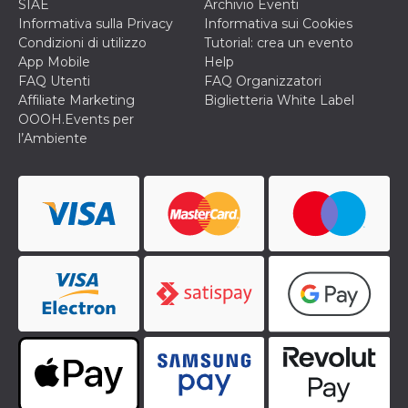
correttamente.
SIAE
Archivio Eventi
Informativa sulla Privacy
Informativa sui Cookies
Storage declaration
Condizioni di utilizzo
Tutorial: crea un evento
App Mobile
Help
Storage
Nome
Descrizione
type
FAQ Utenti
FAQ Organizzatori
Affiliate Marketing
Biglietteria White Label
fbssls_314278995690155
Session
storage
OOOH.Events per
l’Ambiente
wpEmojiSettingsSupports
Session
storage
cn_uc__
Local
storage
Provider /
Nome
Scadenza
Descrizione
Dominio
c_user
4
Cookie di a
Meta
settimane
utente. Può
Platform Inc.
2 giorni
essere di se
.facebook.com