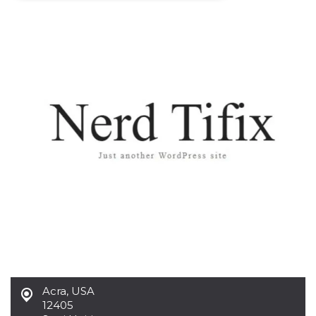
Necessari
Marketing
I cookie strettamente necessari o tecnici sono
indispensabili al funzionamento del sito. I
servizi qui presenti non potranno funzionare
senza.
Provider /
Nome
Scadenza
Descrizione
Dominio
cf_clearance
1 anno
Clearance
Cloudflare,
Cookie from
Inc.
CloudFlare
.oooh.events
stores the proof
of challenge
passed. It is
used to no
longer issue a
captcha or
jschallenge
challenge if
present. It is
required to
reach origin
server.
Acra
,
USA
wordpress_test_cookie
Sessione
Cookie di
Automattic
12405
Wordpress,
Inc.
verifica che il