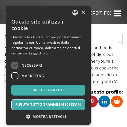
×
NERDTIFIX
Questo sito utilizza i
ITALIAN
cookie
ENGLISH
NERDTIFIX
Questo sito utilizza i cookie per funzionare
regolarmente. Come previsto dalla
SPANISH
Explore the culinary alphabet with our profile on Foods
normativa europea, dobbiamo chiederti il
consenso.
Leggi di più
That Starts with V. Get introducing a variety of delicious
options, from vegetables to desserts. Whether you're a
NECESSARI
foodie looking for new recipes or simply curious about the
diverse world of cuisine, our comprehensive guide adds a
MARKETING
flavorful twist to your knowledge of foods starting with V.
ACCETTA TUTTO
Condividi questo profilo:
RIFIUTA TUTTO TRANNE I NECESSARI
MOSTRA DETTAGLI