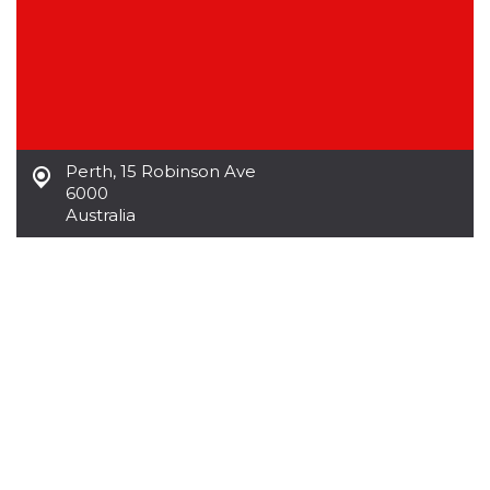
.oooh.events
browser accetti i
cookie.
PHPSESSID
Sessione
Cookie
PHP.net
generato da
oooh.events
applicazioni
basate sul
linguaggio PHP.
Si tratta di un
identificatore
Perth
,
15 Robinson Ave
generico
utilizzato per
6000
mantenere le
Australia
variabili di
sessione utente.
Normalmente è
un numero
generato in
modo casuale, il
modo in cui
viene utilizzato
può essere
specifico per il
sito, ma un
buon esempio è
mantenere uno
stato di accesso
per un utente
tra le pagine.
m
1 anno 1
Questo cookie
Stripe