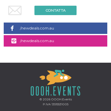
mese
viene
m.stripe.com
generalmente
utilizzato per le
CONTATTA
prestazioni e
l'ottimizzazione
dei servizi di
elaborazione
dei pagamenti,
/newdeals.com.au
facilitando la
memorizzazione
dei contenuti
sul browser per
/newdeals.com.au
rendere le
pagine più
veloci.
CookieScriptConsent
4
Questo cookie
CookieScript
settimane
viene utilizzato
oooh.events
2 giorni
dal servizio
Cookie-
Script.com per
ricordare le
preferenze di
consenso sui
cookie dei
visitatori. È
necessario che il
banner dei
cookie di
© 2026
OOOH.Events
Cookie-
P.IVA 13515531005
Script.com
funzioni