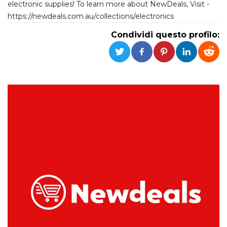
electronic supplies! To learn more about NewDeals, Visit -
https://newdeals.com.au/collections/electronics
Necessari
Marketing
Condividi questo profilo:
I cookie strettamente necessari o tecnici sono
indispensabili al funzionamento del sito. I
servizi qui presenti non potranno funzionare
senza.
Provider /
Nome
Scadenza
Descrizione
Dominio
cf_clearance
1 anno
Clearance
Cloudflare,
Cookie from
Inc.
CloudFlare
.oooh.events
stores the proof
of challenge
passed. It is
used to no
longer issue a
captcha or
jschallenge
challenge if
present. It is
required to
reach origin
server.
wordpress_test_cookie
Sessione
Cookie di
Automattic
Wordpress,
Inc.
verifica che il