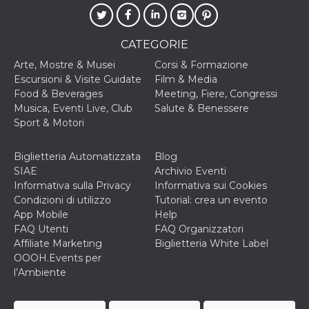
correttamente.
Storage declaration
CATEGORIE
Storage
Nome
Descrizione
type
Arte, Mostre & Musei
Corsi & Formazione
Escursioni & Visite Guidate
Film & Media
fbssls_314278995690155
Session
storage
Food & Beverages
Meeting, Fiere, Congressi
Musica, Eventi Live, Club
Salute & Benessere
wpEmojiSettingsSupports
Session
storage
Sport & Motori
cn_uc__
Local
storage
Biglietteria Automatizzata
Blog
SIAE
Archivio Eventi
Informativa sulla Privacy
Informativa sui Cookies
Condizioni di utilizzo
Tutorial: crea un evento
App Mobile
Help
FAQ Utenti
FAQ Organizzatori
Affiliate Marketing
Biglietteria White Label
Provider /
OOOH.Events per
Nome
Scadenza
Descrizione
Dominio
l’Ambiente
c_user
4
Cookie di a
Meta
settimane
utente. Può
Platform Inc.
2 giorni
essere di se
.facebook.com