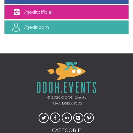
mese
viene
m.stripe.com
generalmente
utilizzato per le
/njeditofficial
prestazioni e
l'ottimizzazione
dei servizi di
elaborazione
/njedit.com
dei pagamenti,
facilitando la
memorizzazione
dei contenuti
sul browser per
rendere le
pagine più
veloci.
CookieScriptConsent
4
Questo cookie
CookieScript
settimane
viene utilizzato
oooh.events
2 giorni
dal servizio
Cookie-
Script.com per
ricordare le
preferenze di
consenso sui
© 2026
OOOH.Events
cookie dei
P.IVA 13515531005
visitatori. È
necessario che il
banner dei
cookie di
Cookie-
Script.com
funzioni
CATEGORIE