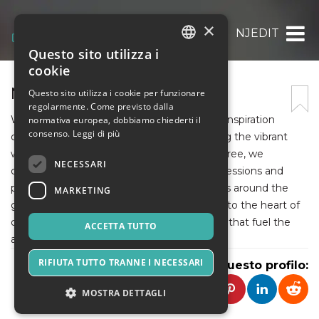
×
NJEDIT
Questo sito utilizza i
ITALIAN
cookie
ENGLISH
NJEDIT
Questo sito utilizza i cookie per funzionare
regolarmente. Come previsto dalla
SPANISH
Welcome to Centree, where creativity and inspiration
normativa europea, dobbiamo chiederti il
consenso.
Leggi di più
converge. Our blog is dedicated to exploring the vibrant
world of art, design, and innovation. At Centree, we
NECESSARI
celebrate the beauty of diverse artistic expressions and
provide insights, tips, and stories from artists around the
MARKETING
globe. Join us on this journey as we delve into the heart of
creativity, uncovering the passion and drive that fuel the
ACCETTA TUTTO
artistic spirit.
RIFIUTA TUTTO TRANNE I NECESSARI
Condividi questo profilo:
MOSTRA DETTAGLI