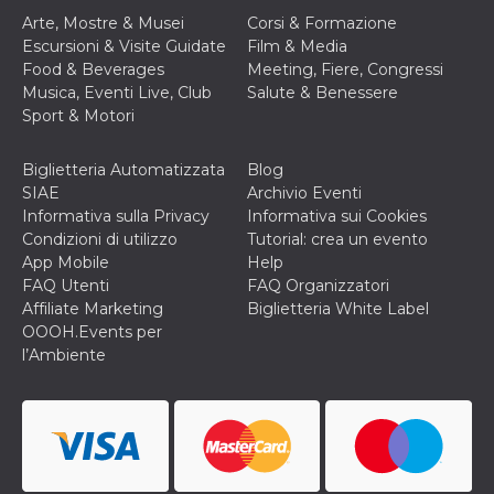
correttamente.
Arte, Mostre & Musei
Corsi & Formazione
Storage declaration
Escursioni & Visite Guidate
Film & Media
Food & Beverages
Meeting, Fiere, Congressi
Storage
Nome
Descrizione
Musica, Eventi Live, Club
Salute & Benessere
type
Sport & Motori
fbssls_314278995690155
Session
storage
Biglietteria Automatizzata
Blog
wpEmojiSettingsSupports
Session
storage
SIAE
Archivio Eventi
Informativa sulla Privacy
Informativa sui Cookies
cn_uc__
Local
storage
Condizioni di utilizzo
Tutorial: crea un evento
App Mobile
Help
FAQ Utenti
FAQ Organizzatori
Affiliate Marketing
Biglietteria White Label
OOOH.Events per
l’Ambiente
Provider /
Nome
Scadenza
Descrizione
Dominio
c_user
4
Cookie di a
Meta
settimane
utente. Può
Platform Inc.
2 giorni
essere di se
.facebook.com