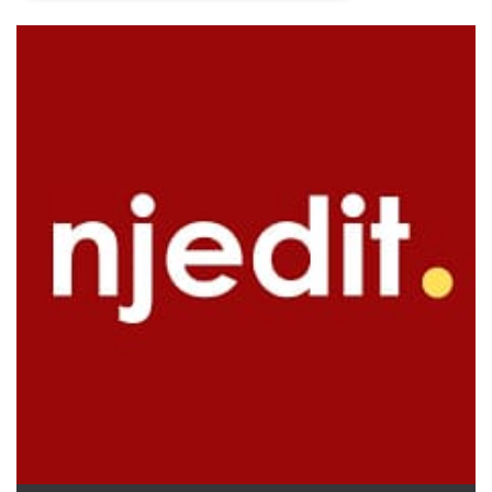
Necessari
Marketing
I cookie strettamente necessari o tecnici sono
indispensabili al funzionamento del sito. I
servizi qui presenti non potranno funzionare
senza.
Provider /
Nome
Scadenza
Descrizione
Dominio
cf_clearance
1 anno
Clearance
Cloudflare,
Cookie from
Inc.
CloudFlare
.oooh.events
stores the proof
of challenge
passed. It is
used to no
longer issue a
captcha or
jschallenge
challenge if
present. It is
required to
reach origin
server.
wordpress_test_cookie
Sessione
Cookie di
Automattic
Wordpress,
Inc.
verifica che il